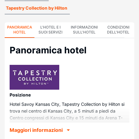
Tapestry Collection by Hilton
PANORAMICA
L'HOTEL E I
INFORMAZIONI
CONDIZIONI
HOTEL
SUOI SERVIZI
SULL'HOTEL
DELL'HOTEL
Panoramica hotel
Posizione
Hotel Savoy Kansas City, Tapestry Collection by Hilton si
trova nel centro di Kansas City, a 5 minuti a piedi da
Centro congressi di Kansas City e 15 minuti da Arena T-
Mobile Center. Questo hotel di interesse storico dista 2,5
Maggiori informazioni
km da Crown Center e 3 km da LEGOLAND® Discovery
Center.