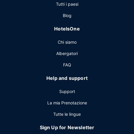
Tutti i paesi
richiedi il comodo servizio in camera con orario limitato.
Concludi la giornata in bellezza con il tuo drink preferito!
Blog
Presso questa struttura troverai un bar/lounge davvero
fantastico. La colazione preparata su ordinazione è servita
HotelsOne
nei giorni feriali dalle ore 07:00 alle ore 11:00 e nel fine
settimana dalle ore 08:00 alle ore 13:00, dietro pagamento
Chi siamo
di un supplemento.
Altre attrattive
Albergatori
Potrai usufruire di accesso gratuito a Internet via cavo, una
FAQ
reception aperta 24 ore su 24 e personale poliglotta. Stai
pianificando un evento a Kansas City? Presso un hotel
Help and support
avrai a disposizione 743 metri quadrati di spazio con
un'area per conferenze e 6 sale riunioni.
Support
La mia Prenotazione
Tutte le lingue
Sign Up for Newsletter