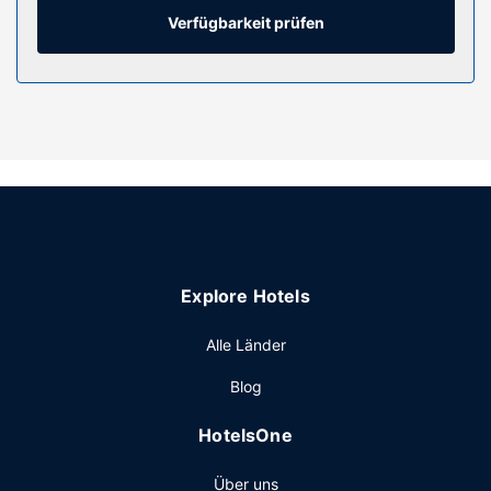
Austattung gehören Safes und Schreibtische; die Zimmer
Verfügbarkeit prüfen
werden täglich sauber gemacht.
Ausstattung der Anlage
Für deine Freizeit steht Folgendes zur Verfügung:
Fitnessbereich (rund um die Uhr geöffnet), kostenloses
WLAN und ein Bankettsaal.
Restaurant
Deinen Durst kannst du an der Bar/Lounge stillen. Gegen
Gebühr wird täglich von 07:30 Uhr bis 13:00 Uhr ein
kontinentales Frühstück angeboten.
Explore Hotels
Sonstige Einrichtungen
Zum Angebot gehören eine rund um die Uhr besetzte
Alle Länder
Rezeption, ein Tresorfach an der Rezeption und ein
Blog
Geldautomat/Bankdienstleistungen.
HotelsOne
Über uns