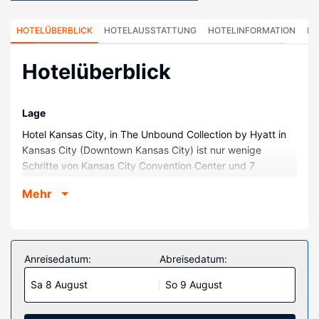
HOTELÜBERBLICK
HOTELAUSSTATTUNG
HOTELINFORMATION
HO
Hotelüberblick
Lage
Hotel Kansas City, in The Unbound Collection by Hyatt in
Kansas City (Downtown Kansas City) ist nur wenige
Schritte von Kansas City Convention Center und 7
Gehminuten T-Mobile Center entfernt. Dieses Hotel ist 12,7
Mehr
km von Kauffman Stadium und 12,7 km von GEHA Field at
Arrowhead Stadium entfernt.
Zimmer
Fühl dich in einem der 144 klimatisierten Zimmer mit
Anreisedatum:
Abreisedatum:
Minibar und LCD-Fernseher wie zu Hause. Ein WLAN-
Sa 8 August
So 9 August
Internetzugang (kostenlos) steht zur Verfügung. Die
Badezimmer verfügen über Badewannen oder Duschen,
Regenduschen und Designer-Toilettenartikel. Zur