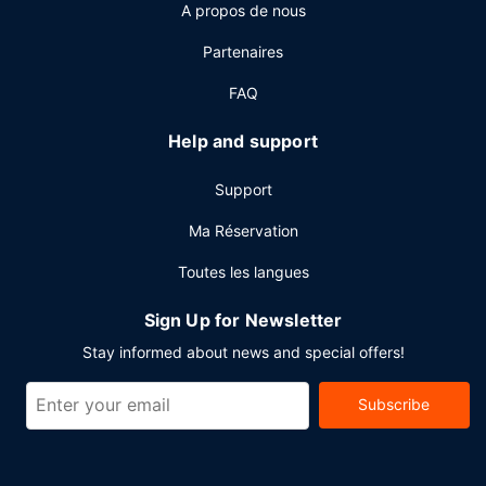
A propos de nous
Autres services
Partenaires
Les équipements et services proposés incluent une
réception ouverte 24 h/24, un coffre-fort à la réception et
FAQ
un distributeur automatique / des services bancaires.
Help and support
Support
Ma Réservation
Toutes les langues
Sign Up for Newsletter
Stay informed about news and special offers!
Subscribe