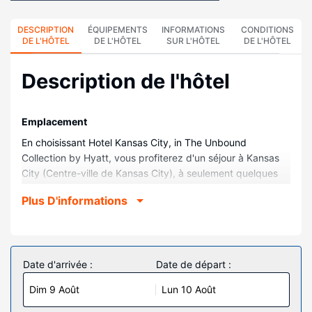
DESCRIPTION
ÉQUIPEMENTS
INFORMATIONS
CONDITIONS
DE L'HÔTEL
DE L'HÔTEL
SUR L'HÔTEL
DE L'HÔTEL
Description de l'hôtel
Emplacement
En choisissant Hotel Kansas City, in The Unbound
Collection by Hyatt, vous profiterez d'un séjour à Kansas
City (Centre-ville de Kansas City), à seulement quelques
pas du site Kansas City Convention Center (centre de
Plus D'informations
congrès) et à 7 minutes à pied du site Salle omnisports T-
Mobile Center. Cet hôtel se trouve à 12,7 km de Kauffman
Stadium et à 12,7 km de GEHA Field at Arrowhead
Stadium.
Date d'arrivée :
Date de départ :
Chambres
Dim 9 Août
Lun 10 Août
Les 144 chambres climatisées de l'hébergement vous
invitent à la détente et comprennent un minibar et une