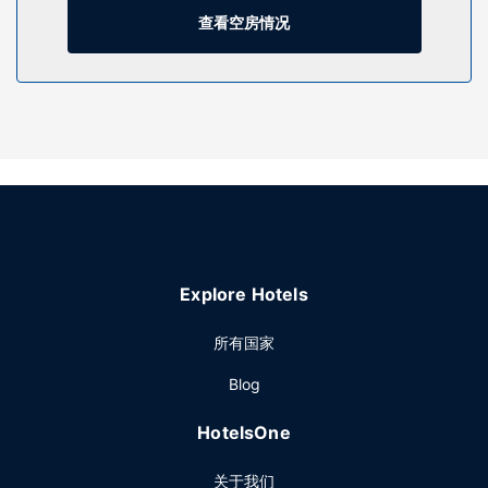
您可充分利用24 小时健身中心等度假设施，此外还有免费
查看空房情况
WiFi和宴会厅等。
餐厅
您可以到餐厅享用一顿美餐；也可以去咖啡馆吃些点心。或者
可以待在房间里，享受酒店的部分时段客房送餐服务。您可以
到酒吧/酒廊，点一杯喜欢的饮品，畅饮一番。每天 07:30 至
13:00 提供收费的欧陆式早餐。
其他设施
特色服务/设施包括24 小时前台服务、前台保管箱和ATM/银行
服务。
Explore Hotels
所有国家
Blog
HotelsOne
关于我们