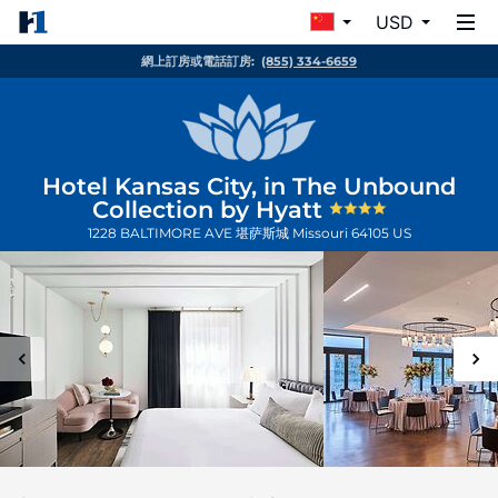
USD
網上訂房或電話訂房:
(855) 334-6659
Hotel Kansas City, in The Unbound
Collection by Hyatt
1228 BALTIMORE AVE
堪萨斯城
Missouri
64105
US