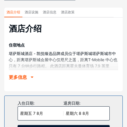
酒店介绍
酒店设施
酒店信息
酒店政策
酒店介绍
住宿地点
堪萨斯城酒店 - 凯悦臻选品牌成员位于堪萨斯城堪萨斯城市中
心，距离堪萨斯城会展中心仅咫尺之遥，距离T-Mobile 中心也
只有 7 分钟步行路程。 此酒店距离霍夫曼体育场 7.9 英里
（12.7 公里），距离GEHA球场箭头体育场 7.9 英里（12.7 公
更多信息
里）。
客房
有 144 间空调客房提供迷你吧和液晶电视；您定能在旅途中找
到家的舒适。提供免费无线网络，方便您与朋友保持联系。浴
入住日期:
退房日期:
室提供浴缸或淋浴，配有大花洒淋浴喷头和名牌洗护用品。便
星期五 7 8月
星期六 8 8月
利设施包括保险箱和书桌。
物业设施