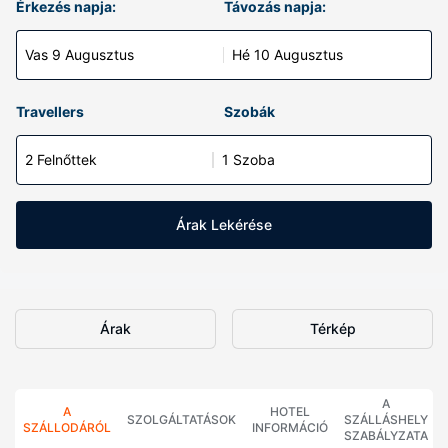
Érkezés napja:
Távozás napja:
Vas 9 Augusztus
Hé 10 Augusztus
Travellers
Szobák
2 Felnőttek
1 Szoba
Árak Lekérése
Árak
Térkép
A
A
HOTEL
SZOLGÁLTATÁSOK
SZÁLLÁSHELY
SZÁLLODÁRÓL
INFORMÁCIÓ
SZABÁLYZATA