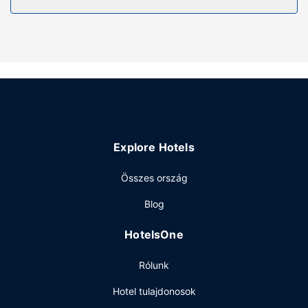
síkképernyős televízió és digitális csatornák
gondoskodnak a szórakozásról. A fürdőszobák
mindegyikében van zuhanyzó/kád kombinációja és
hajszárító is.
Az ingatlanhoz tartozó felszereltség
Hogy tejesen ellazuljon és kikapcsoljon, gyönyörködjön
a(z) tetőterasz nyújtotta kilátásban. Az egyéb
szolgáltatások és létesítmények közé tartozik ingyenes
wifihozzáférés és concierge szolgálat.
Explore Hotels
Egyéb felszereltség
Összes ország
A szálláshelyen business center,
vegytisztítási/ruhatisztítási szolgáltatások és 24 órában
Blog
nyitva tartó recepció is igénybe vehető. A(z) apartman
több rendezvénytermet – konferenciaközpont és
HotelsOne
tárgyalóterem – kínál különböző események
lebonyolítására.
Rólunk
Hotel tulajdonosok