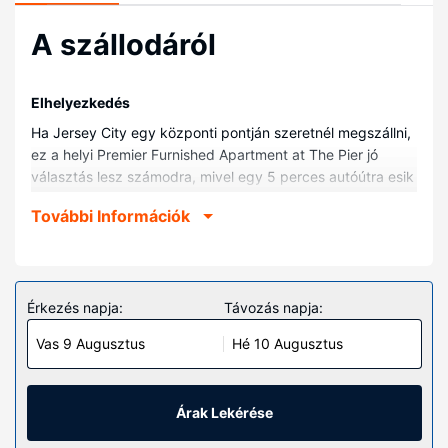
A szállodáról
Elhelyezkedés
Ha Jersey City egy központi pontján szeretnél megszállni,
ez a helyi Premier Furnished Apartment at The Pier jó
választás lesz számodra, mivel egy 5 perces autóútra esik
olyan helyektől, mint pl. Newport Centre vagy Hoboken
További Információk
tengerpartja. Ez a helyi apartman kb. 5,3 km-re található
Szabadság-szobor, ill. 6,2 km-re Brooklyn híd
helyszíneitől.
Szobák
Érkezés napja:
Távozás napja:
Helyezze magát kényelembe a(z) 3 szoba egyikében,
Vas 9 Augusztus
Hé 10 Augusztus
melyekben mikrohullámú sütők és DVD-lejátszók is
található. Az ágyhoz egyiptomi pamut ágynemű tartozik,
és valamennyi szobában kétszemélyes kanapéágy
található. A vezetékes és vezeték nélküli internetkapcsolat
Árak Lekérése
ingyenes, továbbá 36 hüvelyk képátmérőjű méretű