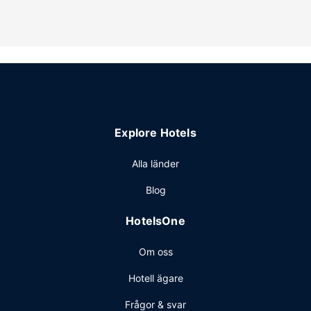
allmänt utrymme och bankettsal.
Restaurang
En gratis frukostbuffé erbjuds på vardagar mellan 06.00
och 09.00 och på helger mellan 06.00 och 10.00.
Övriga bekvämligheter
Gäster har tillgång till bland annat gratis internet, business-
service dygnet runt och expressincheckning. Avgiftsfri
parkering erbjuds på plats.
Explore Hotels
Alla länder
Blog
HotelsOne
Om oss
Hotell ägare
Frågor & svar