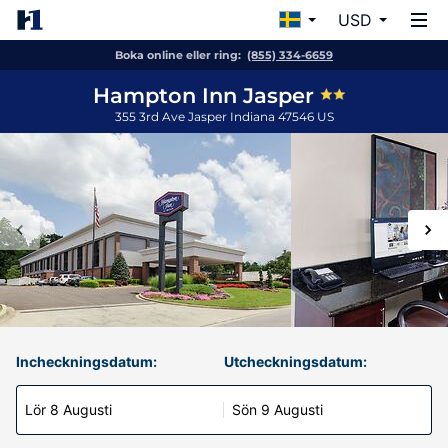
USD
Boka online eller ring:
(855) 334-6659
Hampton Inn Jasper
355 3rd Ave
Jasper
Indiana
47546
US
Incheckningsdatum:
Utcheckningsdatum:
Lör 8 Augusti
Sön 9 Augusti