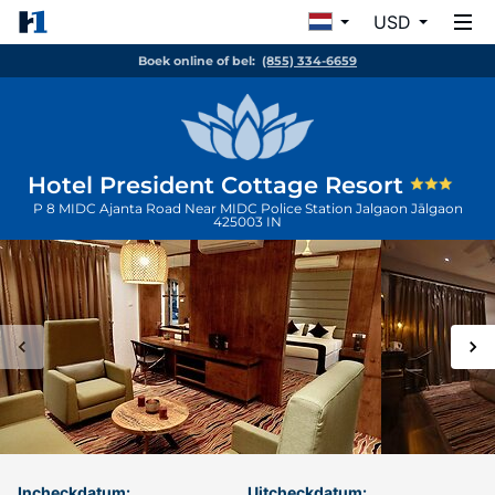
USD
Boek online of bel:
(855) 334-6659
Hotel President Cottage Resort
P 8 MIDC Ajanta Road Near MIDC Police Station Jalgaon
Jālgaon
425003
IN
Incheckdatum:
Uitcheckdatum: