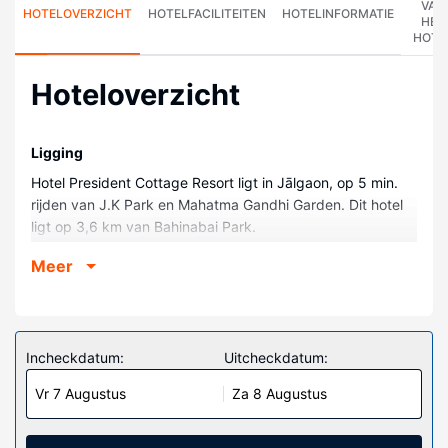
VAN
HOTELOVERZICHT
HOTELFACILITEITEN
HOTELINFORMATIE
HET
HOTE
Hoteloverzicht
Ligging
Hotel President Cottage Resort ligt in Jālgaon, op 5 min.
rijden van J.K Park en Mahatma Gandhi Garden. Dit hotel
ligt op 3,6 km van Bahinabai Park.
Kamers
Meer
Doe of je thuis bent in één van de 83 kamers. Er is gratis
wifi op de kamer als je op het internet wilt surfen.
Badkamers met een douche zijn voorzien.
Incheckdatum:
Uitcheckdatum:
Algemene voorziening
Geniet van een binnenzwembad of profiteer van een
Vr 7 Augustus
Za 8 Augustus
balzaal.
Restaurant