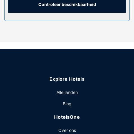
Controleer beschikbaarheid
Stil je honger met een lunch of diner bij CHANAKYA HALL,
een restaurant van dit hotel. Je kunt ook lekker binnen
blijven en van de roomservice (beperkte tijden) profiteren.
Sluit je dag af met een drankje in een bar/lounge.
Overige voorzieningen
Enkele van de voorzieningen zijn gratis kranten in de
lobby, een stomerij/wasserijservice en een
bagageopslagruimte. Plan je een evenement in Jālgaon?
Kies voor dit hotel met 325 vierkante meter aan ruimte,
waaronder een conferentieruimte en een vergaderruimte.
Er is een shuttleservice van/naar de luchthaven (op
Explore Hotels
verzoek beschikbaar) die gratis wordt aangeboden.
Alle landen
Blog
HotelsOne
Over ons