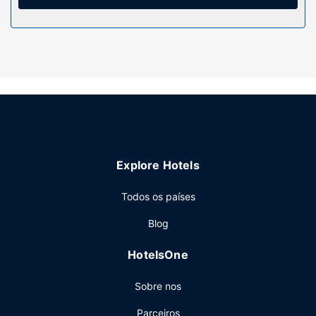
Restaurante
Termine o dia com uma bebida refrescante no bar/lounge.
Outros serviços
As principais comodidades incluem jornais grátis no lobby,
um serviço de limpeza a seco e armazenamento de
bagagem. Planeia um evento em Jālgaon? Este hotel
dispõe de uma zona para conferências e de uma sala de
reuniões, com uma área total de 325 metros quadrados. O
transporte grátis de/para o aeroporto é grátis (mediante
pedido).
Explore Hotels
Todos os países
Blog
HotelsOne
Sobre nos
Parceiros