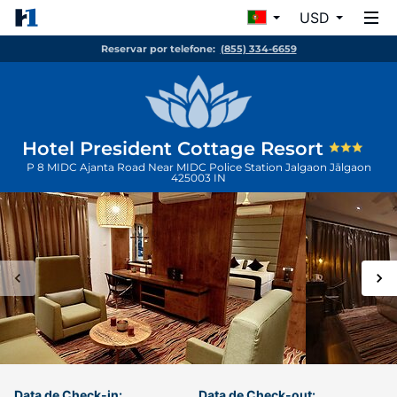
USD
Reservar por telefone:
(855) 334-6659
Hotel President Cottage Resort
P 8 MIDC Ajanta Road Near MIDC Police Station Jalgaon
Jālgaon
425003
IN
Data de Check-in:
Data de Check-out: