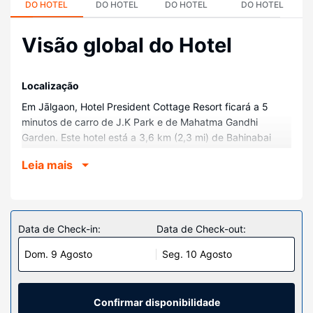
DO HOTEL
DO HOTEL
DO HOTEL
DO HOTEL
Visão global do Hotel
Localização
Em Jālgaon, Hotel President Cottage Resort ficará a 5
minutos de carro de J.K Park e de Mahatma Gandhi
Garden. Este hotel está a 3,6 km (2,3 mi) de Bahinabai
Park.
Leia mais
Quartos
Sinta-se em casa num dos 83 quartos. Mantenha-se em
contacto graças à internet sem fios. As casas de banho
estão equipadas com um polibã.
Data de Check-in:
Data de Check-out:
Serviço do hotel
Dom. 9 Agosto
Seg. 10 Agosto
Não perca as várias atividades recreativas e de
entretimento ao seu dispor, incluindo uma piscina interior.
O espaço oferece ainda um salão de baile.
Confirmar disponibilidade