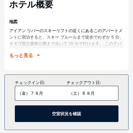
ホテル概要
地図
アイアン リバーのスキーリフトの近くにあるこのアパートメ
ントに宿泊すると、スキー ブルールまで徒歩でわずか 5 分、
オタワ国立森林公園まで歩いて 10 分で行けます。 このアパ
ートメントは、スタンリー湖まで 2.3 km、フーバー・パーク
もっと見る
まで 11 km の場所にあります。
部屋
アパートメントにはオーブンとコンロ付きのキッチンが備わ
り、快適にお過ごしいただけます。デスクと電子レンジをご
チェックイン日:
チェックアウト日:
利用いただけます。
（金） 7 ８月
（土） 8 ８月
施設
サウナなどのレクリエーション設備のほか、WiFi (無料)、バ
ーベキューグリルなどの設備をご利用いただけます。
空室状況を確認