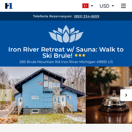
USD
Telefonla Rezervasyon:
(855) 334-6659
Iron River Retreat w/ Sauna: Walk to
Ski Brule!
285 Brule Mountain Rd
Iron River
Michigan
49935
US