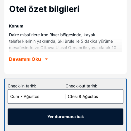
Otel özet bilgileri
Konum
Daire misafirlere Iron River bölgesinde, kayak
teleferiklerinin yakınında, Ski Brule ile 5 dakika yürüme
mesafesinde ve Ottawa Ulusal Ormanı ile yaya olarak 10
dakika mesafede konaklama fırsatı sunuyor. Bu apart daire
Devamını Oku
Stanley Lake ile 1,4 mi (2,3 km) ve Hoover Park ile 6,8 mi
(11 km) mesafede.
Odalar
Bu dairede mutfak, fırın ve set üstü ocak var. Misafirlerin
Check-in tarihi:
Check-out tarihi:
konforu için masa ve mikrodalga fırın sunulmaktadır.
Cum 7 Ağustos
Ctesi 8 Ağustos
Otelin güzelliği
Misafirlerimiz için sauna, ücretsiz kablosuz İnternet ve
barbekü ızgaraları bulunmaktadır.
Yer durumuna bak