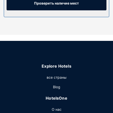
Проверить наличие мест
К вашим услугам многочисленные возможности для
спорта и отдыха, в числе которых сауна, а также
прочие услуги и удобства, такие как бесплатный
беспроводной доступ в интернет и грили для барбекю.
Explore Hotels
все страны
Blog
HotelsOne
О нас