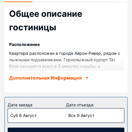
Общее описание
гостиницы
Pасположение
Квартира расположен в городе Айрон-Ривер, рядом с
лыжными подъемниками. Горнолыжный курорт Ski
Brule находится всего в 5 минутах ходьбы, а
Государственный природный парк Оттавы — в 10
Дополнительная Информация
минутах ходьбы. Квартира — вариант с прекрасным
расположением: Stanley Lake находится в 2,3 км,
Hoover Park — в 11 км от него.
Номера
Дата заезда
Дата отъезда:
Располагайтесь с комфортом в этой квартире. У вас
Суб 8 Август
Вск 9 Август
будет кухня с духовкой и плитой. В номере есть
письменный стол и микроволновая печь.
Особенности объекта