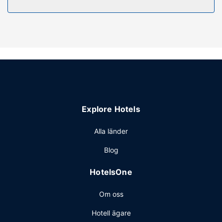
Njut av utsikten från deras terrassen och dra nytta av
deras gratis wi-fi och ett picknickområde.
Restaurang
Detta fritidshus ger dig möjlighet att lyxa till det lite med
rumsservice.
Övriga bekvämligheter
Gäster har tillgång till bland annat gratis internet och
tvättmöjligheter. Avgiftsfri parkering erbjuds på plats.
Explore Hotels
Alla länder
Blog
HotelsOne
Om oss
Hotell ägare