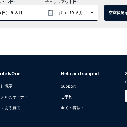
クイン日:
チェックアウト日:
00 までお召し上がりいただけます。
（日） 9 ８月
（月） 10 ８月
空室状況
荷物保管サービスをお使いいただけます。敷地内にはセルフパーキング (
otelsOne
Help and support
S
会社概要
Support
ホテルのオーナー
ご予約
よくある質問
全ての言語：