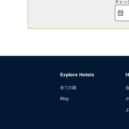
レストラン
チェッ
無料のセルフサービスの朝食を毎日、6:00 ～ 9:
その他の施設
ビジネスセンター、24 時間対応フロントデスク、
Explore Hotels
H
全ての国
Blog