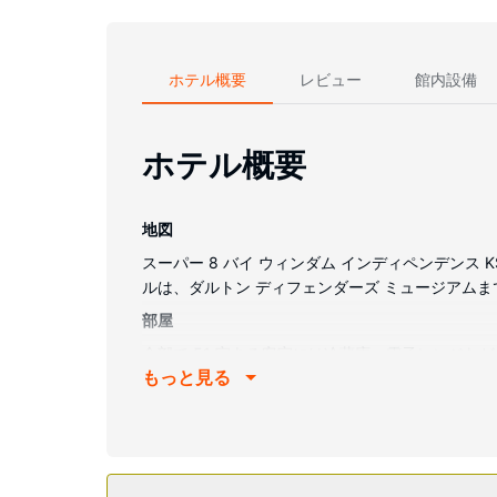
ホテル概要
レビュー
館内設備
ホテル概要
地図
スーパー 8 バイ ウィンダム インディペンデンス K
ルは、ダルトン ディフェンダーズ ミュージアムまで 
部屋
全部で 51 室ある客室には冷蔵庫、電子レンジな
もっと見る
ます。シャワー付き浴槽のある専用バスルームには
は、毎日行われ、アイロン / アイロン台のリクエ
施設
便利なWiFi (無料)、テレビ (共用エリア)、自