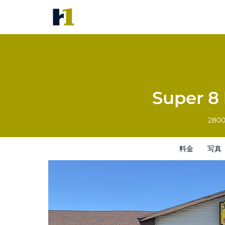
Super 8 by Wyndham Indepen
料金
写真
レビュー
地図
館内設備
Super 8
2800
料金
写真