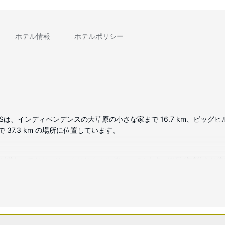
ホテル情報
ホテルポリシー
Sは、インディペンデンスの大草原の小さな家まで 16.7 km、ビッグヒル
37.3 km の場所に位置しています。
どが備わっており、ゆっくりおくつろぎいただけます。WiFi (無料)を
、深めの浴槽、バスアメニティ (無料)が備わっています。デスクをご
ストも受け付けています。
動販売機などをご利用いただけます。