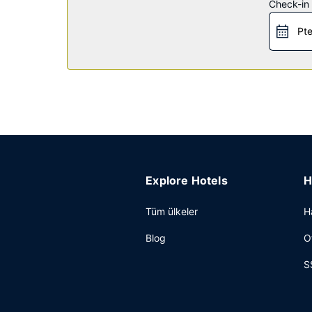
Restoran
Check-in t
Misafirlere her gün 6 ve 9 arasında ücretsiz self s
Pte
Diğer güzellikler
Misafirler için ofis, 24 saat açık resepsiyon ve va
Explore Hotels
H
Tüm ülkeler
H
Blog
O
S