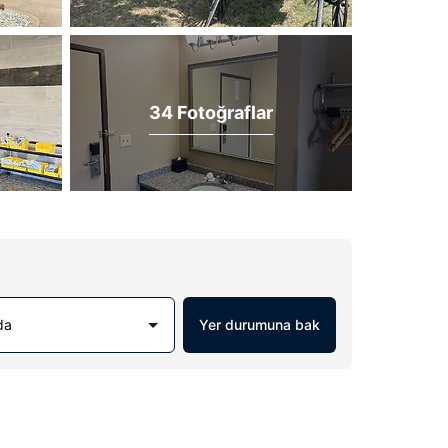
34 Fotoğraflar
da
Yer durumuna bak