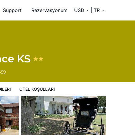
Support
Rezervasyonum
USD
TR
nce KS
659
ILERI
OTEL KOŞULLARI