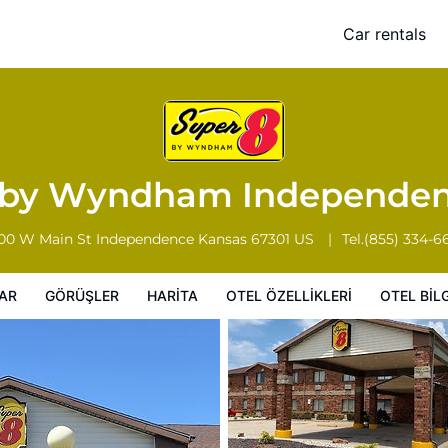
dence KS
Car rentals
Otel Özellikleri
Otel bilgileri
Otel Koşulları
 by Wyndham Independe
00 W Main St
Independence
Kansas
67301
US
Tel.
(855) 334-6
AR
GÖRÜŞLER
HARITA
OTEL ÖZELLIKLERI
OTEL BILG