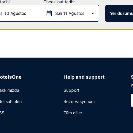
arihi:
Check-out tarihi:
ervis kahvaltı servisi yapılmaktadır.
si 10 Ağustos
Salı 11 Ağustos
Yer durumu
liz dolabı mevcuttur. Ücretsiz otopark vardır.
otelsOne
Help and support
S
akkımızda
Support
tel sahipleri
Rezervasyonum
SS
Tüm diller