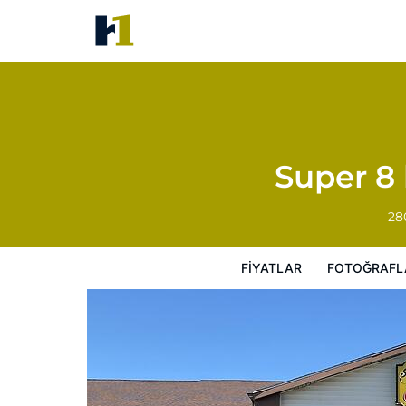
Super 8 by Wyndham Indepen
Fiyatlar
Fotoğraflar
Görüşler
Harita
Super 8
28
FIYATLAR
FOTOĞRAFL