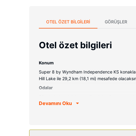
OTEL ÖZET BILGILERI
GÖRÜŞLER
Otel özet bilgileri
Konum
Super 8 by Wyndham Independence KS konaklamanı
Hill Lake ile 29,2 km (18,1 mi) mesafede olacaks
Odalar
51 odada buzdolabı ve mikrodalga fırın mevcuttur. 
Devamını Oku
kanalları vardır. Özel banyo, duş/küvet kombinasy
günlük olarak oda/kat hizmeti verilmektedir. Ayrıc
Otelin güzelliği
Misafirlerimiz için ücretsiz kablosuz İnternet, or