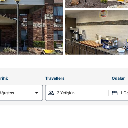
rihi:
Travellers
Odalar
 Ağustos
2 Yetişkin
1 O