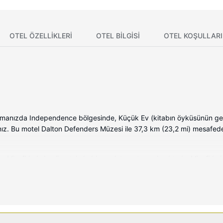
OTEL ÖZELLIKLERI
OTEL BILGISI
OTEL KOŞULLARI
zda Independence bölgesinde, Küçük Ev (kitabın öyküsünün geçtiği 
ınız. Bu motel Dalton Defenders Müzesi ile 37,3 km (23,2 mi) mesafed
Misafirlerimize ücretsiz kablosuz internet sunulmaktadır. Misafirlerim
onu, derin küvetler ve ücretsiz banyo/kozmetik ürünleri. Misafirlere 
a misafirler ütü/ütü masası isteyebilmektedir.
tak alanda televizyon ve otomatik satış makinesi mevcuttur.