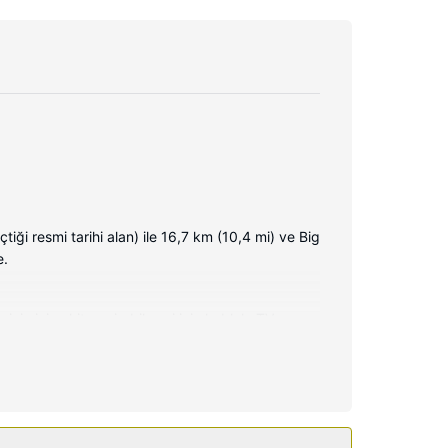
resmi tarihi alan) ile 16,7 km (10,4 mi) ve Big
e.
izin iyi vakit geçirebilmesi için kablolu TV
masa gibi imkânlar ve kolaylıklar sunulmaktadır.