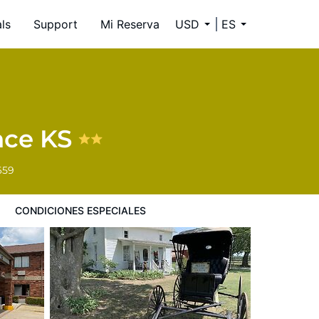
ls
Support
Mi Reserva
USD
ES
nce KS
659
CONDICIONES ESPECIALES