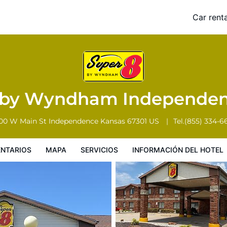
dence KS
Car renta
Servicios
Información del hotel
Condiciones especiales
 by Wyndham Independe
00 W Main St
Independence
Kansas
67301
US
Tel.
(855) 334-6
NTARIOS
MAPA
SERVICIOS
INFORMACIÓN DEL HOTEL