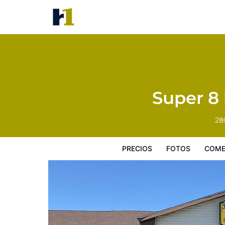
Super 8 by Wyndham Indepen
Precios
Fotos
Comentarios
Mapa
Super 8
28
PRECIOS
FOTOS
COME