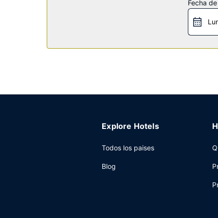
Fecha de
Restaurante
Lu
Se ofrece un desayuno autoservicio gratuito tod
Otros servicios
Tendrás un centro de negocios, un servicio de re
Explore Hotels
H
Todos los paises
Q
Blog
P
P