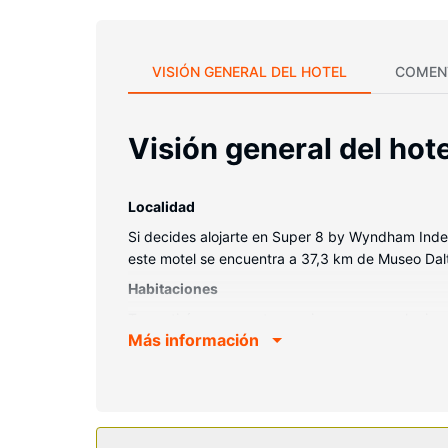
VISIÓN GENERAL DEL HOTEL
COMEN
Visión general del hote
Localidad
Si decides alojarte en Super 8 by Wyndham Inde
este motel se encuentra a 37,3 km de Museo Dal
Habitaciones
Te sentirás como en tu propia casa en cualquiera
Más información
Además, podrás disfrutar de canales por cable. 
gratuitos. Entre las comodidades, se incluyen esc
plancha.
Servicios hotel
Aprovecha los prácticos servicios que se te ofre