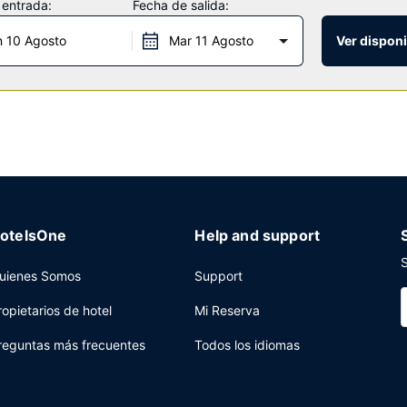
 entrada:
Fecha de salida:
n 10 Agosto
Mar 11 Agosto
Ver disponi
os los días de 06:00 a 09:00.
cepción las 24 horas y consigna de equipaje a tu disposición. Hay un
otelsOne
Help and support
S
uienes Somos
Support
ropietarios de hotel
Mi Reserva
reguntas más frecuentes
Todos los idiomas