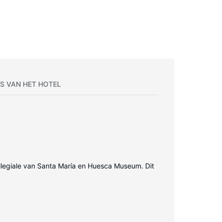
S VAN HET HOTEL
Collegiale van Santa María en Huesca Museum. Dit
et internet wilt surfen. De privébadkamers met een