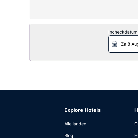
Algemene voorziening
Profiteer van de handige voorzieningen zoals grati
Restaurant
Incheckdatum
Dagelijks kun je tegen betaling genieten van een
Overige voorzieningen
Za 8 Au
Enkele van de voorzieningen zijn een businesscen
Explore Hotels
H
Alle landen
O
Blog
H