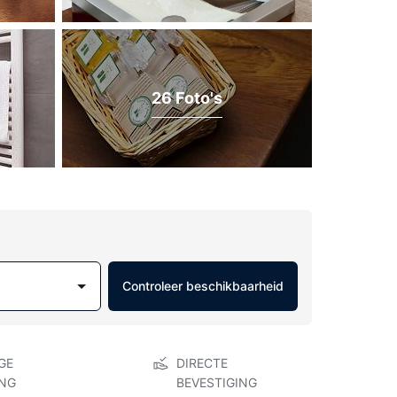
26 Foto's
Controleer beschikbaarheid
GE
DIRECTE
NG
BEVESTIGING