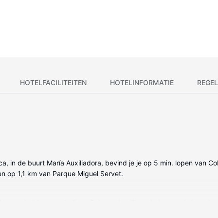
HOTELFACILITEITEN
HOTELINFORMATIE
REGEL
sca, in de buurt María Auxiliadora, bevind je je op 5 min. lopen van 
en op 1,1 km van Parque Miguel Servet.
 kamers hebben een balkon. Er is gratis wifi op de kamer als je op h
aardrogers.