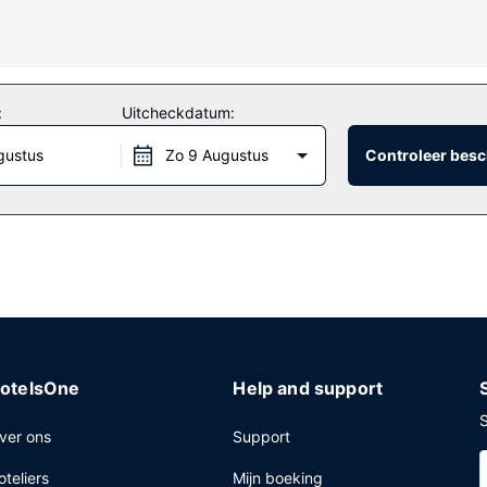
s wifi en hulp bij uitstapjes/tickets.
:
Uitcheckdatum:
 lekker continentaal ontbijt, dat geserveerd wordt van 07.30 uur tot 
gustus
Zo 9 Augustus
Controleer besc
trum, gratis kranten in de lobby en een stomerij/wasserijservice. Te
otelsOne
Help and support
S
ver ons
Support
oteliers
Mijn boeking