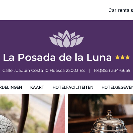
Car rentals
eiten
Hotelgegevens
Regels van het hotel
La Posada de la Luna
Calle Joaquin Costa 10
Huesca
22003
ES
Tel.
(855) 334-6659
RDELINGEN
KAART
HOTELFACILITEITEN
HOTELGEGEVE