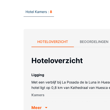
Hotel Kamers :
8
HOTELOVERZICHT
BEOORDELINGEN
Hoteloverzicht
Ligging
Met een verblijf bij La Posada de la Luna in Hue
hotel ligt op 0,8 km van Kathedraal van Huesca 
Kamers
Doe of je thuis bent in één van de 8 kamers. Alle
Meer
bad of douche hebben gratis toiletartikelen en h