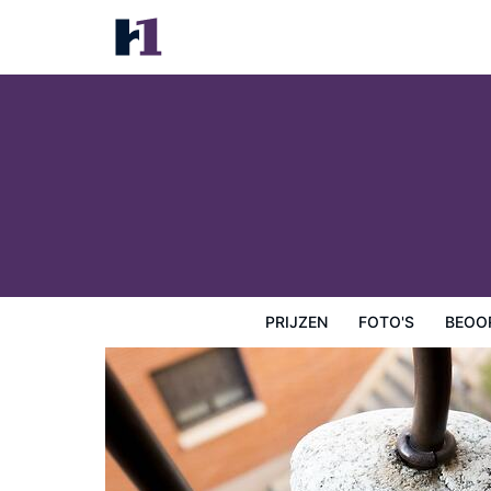
La Posada de la Luna
Prijzen
Foto's
Beoordelingen
Kaart
Hotelfacilit
PRIJZEN
FOTO'S
BEOO