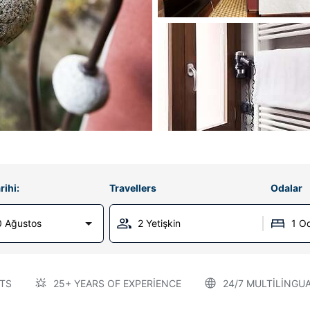
rihi:
Travellers
Odalar
0 Ağustos
2 Yetişkin
1 O
TS
25+ YEARS OF EXPERIENCE
24/7 MULTILINGU