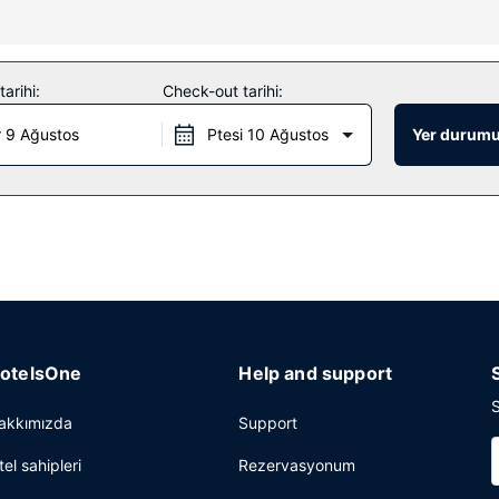
blosuz İnternet ve tur/bilet desteği bulunmaktadır.
arihi:
Check-out tarihi:
i kontinental kahvaltı servisi yapılmaktadır.
 9 Ağustos
Ptesi 10 Ağustos
Yer durumu
i ve kuru temizleme/çamaşır yıkama servisi mevcuttur. (ücretli) otopark
otelsOne
Help and support
S
akkımızda
Support
tel sahipleri
Rezervasyonum