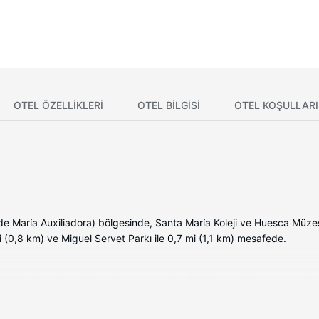
OTEL ÖZELLIKLERI
OTEL BILGISI
OTEL KOŞULLARI
 de María Auxiliadora) bölgesinde, Santa María Koleji ve Huesca Müz
mi (0,8 km) ve Miguel Servet Parkı ile 0,7 mi (1,1 km) mesafede.
Odada ücretsiz kablosuz internet vardır. Özel banyo, küvet veya duş