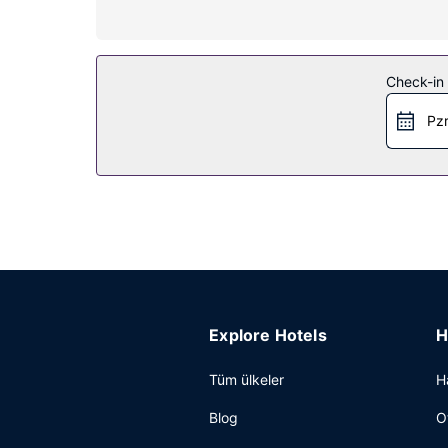
Misafirlerimizin rahatı ve konforu için ücretsiz ka
Restoran
Check-in t
Misafirlere her gün 07.30 ve 10.30 arasında ücretl
Diğer güzellikler
Pzr
Misafirler için ofis, lobide ücretsiz gazete servis
Explore Hotels
H
Tüm ülkeler
H
Blog
O