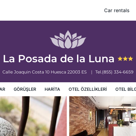
Car rentals
leri
Otel bilgileri
Otel Koşulları
La Posada de la Luna
Calle Joaquin Costa 10
Huesca
22003
ES
Tel.
(855) 334-6659
AR
GÖRÜŞLER
HARITA
OTEL ÖZELLIKLERI
OTEL BILG