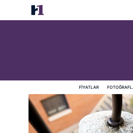
La Posada de la Luna
Fiyatlar
Fotoğraflar
Görüşler
Harita
Otel Özellik
FIYATLAR
FOTOĞRAFL