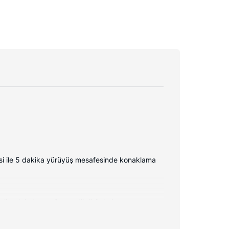
esi ile 5 dakika yürüyüş mesafesinde konaklama
, ücretsiz banyo/kozmetik ürünleri ve saç