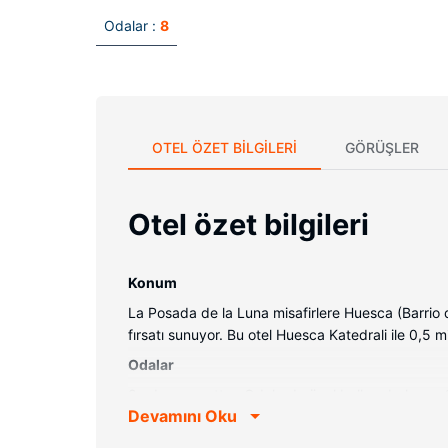
Odalar :
8
OTEL ÖZET BILGILERI
GÖRÜŞLER
Otel özet bilgileri
Konum
La Posada de la Luna misafirlere Huesca (Barrio
fırsatı sunuyor. Bu otel Huesca Katedrali ile 0,5 
Odalar
8 oda mevcuttur. Odalarda özel balkon bulunur. 
Devamını Oku
kurutma makinesi vardır.
Otelin güzelliği