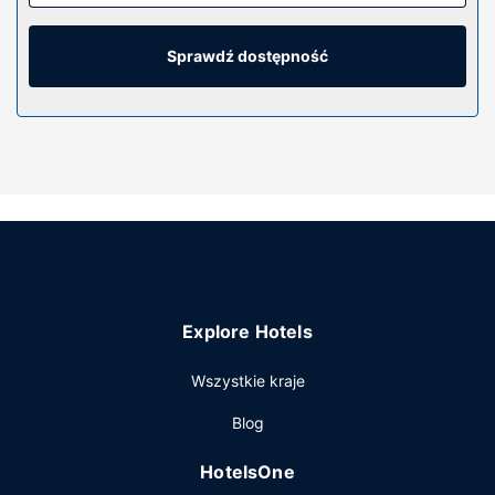
kuchenna). Bezpłatny bezprzewodowy dostęp do
internetu zapewni łączność ze światem, a telewizor
płaskoekranowy i satelitarna — rozrywkę. Udogodnienia
Sprawdź dostępność
obejmują biurka i kuchenki mikrofalowe oraz telefon
(bezpłatne połączenia telefoniczne miejscowe).
Udogodnienia w obiekcie
Dostępne udogodnienia to bezpłatny bezprzewodowy
dostęp do internetu i automat.
Pozostałe udogodnienia
Udogodnienia biznesowe to pralnia, winda oraz automat.
Udogodnienia na miejscu to bezpłatne parkowanie
samodzielne.
Explore Hotels
Wszystkie kraje
Blog
HotelsOne