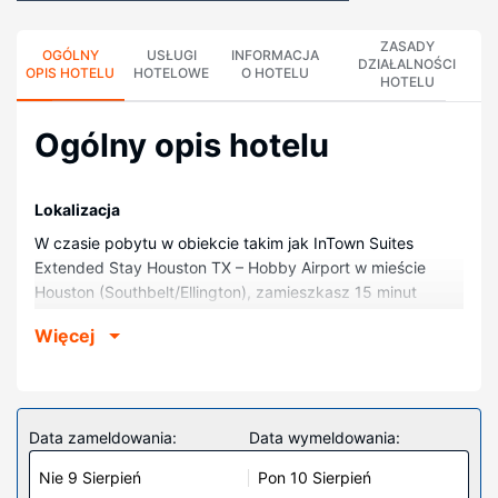
ZASADY
OGÓLNY
USŁUGI
INFORMACJA
DZIAŁALNOŚCI
OPIS HOTELU
HOTELOWE
O HOTELU
HOTELU
Ogólny opis hotelu
Lokalizacja
W czasie pobytu w obiekcie takim jak InTown Suites
Extended Stay Houston TX – Hobby Airport w mieście
Houston (Southbelt/Ellington), zamieszkasz 15 minut
samochodem od atrakcji takich jak Centrum Kosmiczne
Więcej
NASA Johnson i Uniwersytet w Houston. Hotel znajduje się
19,2 km od atrakcji takiej jak Space Center Houston i 22,5
km od miejsca takiego jak Zoo w Houston.
Pokoje
Data zameldowania:
Data wymeldowania:
Poczuj się jak w domu w 135 klimatyzowanych pokojach,
Nie 9 Sierpień
Pon 10 Sierpień
których wyposażenie to kuchnie (lodówka i płyta