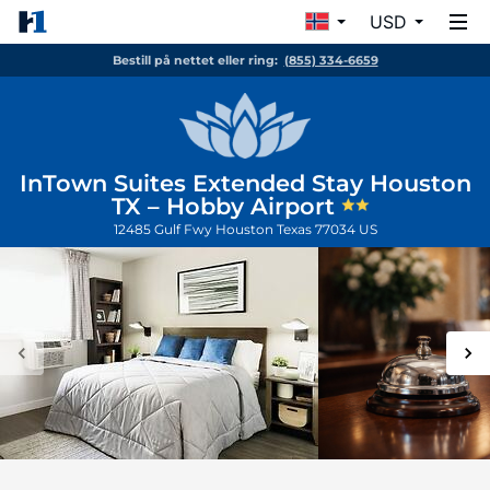
USD
Bestill på nettet eller ring:
(855) 334-6659
InTown Suites Extended Stay Houston
TX – Hobby Airport
12485 Gulf Fwy
Houston
Texas
77034
US