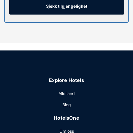
for at du kan holde deg oppdatert. Rommet har skrivebord
Sjekk tilgjengelighet
og mikrobølgeovn, samt telefon med lokalsamtaler
(inkludert).
Fasiliteter på eiendommen
Dra nytte av stedets fasiliteter, som wi-fi (inkludert) og
salgsautomat.
Andre fasiliteter
Gjester har tilgang til blant annet vaskeritjenester, heis og
salgsautomat. Gjestene tilbys ubetjent parkering
(inkludert) på stedet.
Explore Hotels
Alle land
Blog
HotelsOne
Om oss