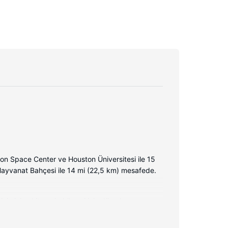
n Space Center ve Houston Üniversitesi ile 15
Hayvanat Bahçesi ile 14 mi (22,5 km) mesafede.
zin iyi vakit geçirebilmesi için düz ekran
etsiz şehir içi telefon görüşmesi imkânlar ve