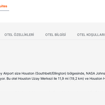
uites
OTEL ÖZELLIKLERI
OTEL BILGISI
OTEL KOŞULLARI
Airport size Houston (Southbelt/Ellington) bölgesinde, NASA Johnso
yor. Bu otel Houston Uzay Merkezi ile 11,9 mi (19,2 km) ve Houston 
ı odada mutfak, buzdolabı ve set üstü ocak bulunmaktadır. Misafirlerimi
ernet vardır. Misafirlerimize masa, mikrodalga fırın ve telefon ile ücr