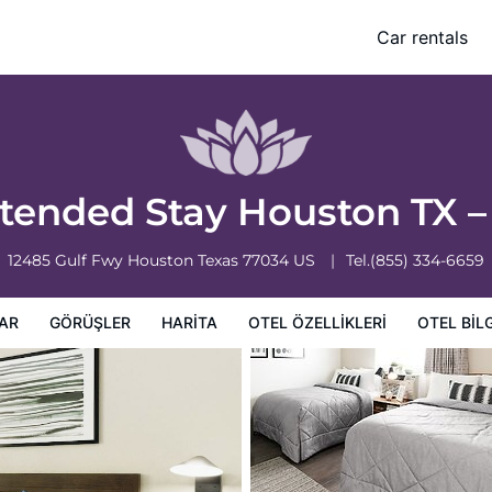
– Hobby Airport
Car rentals
leri
Otel bilgileri
Otel Koşulları
xtended Stay Houston TX –
12485 Gulf Fwy
Houston
Texas
77034
US
Tel.
(855) 334-6659
AR
GÖRÜŞLER
HARITA
OTEL ÖZELLIKLERI
OTEL BILG