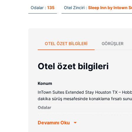
Odalar :
135
Otel Zinciri :
Sleep Inn by Intown S
OTEL ÖZET BILGILERI
GÖRÜŞLER
Otel özet bilgileri
Konum
InTown Suites Extended Stay Houston TX – Hobby 
dakika sürüş mesafesinde konaklama fırsatı sunu
Odalar
Misafirlerimizin konforu ve rahatı için 135 klimal
Devamını Oku
televizyon, uydu kanalları ve ücretsiz kablosuz int
kolaylıklar sunulmaktadır.