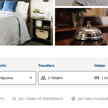
rihi:
Travellers
Odalar
 Ağustos
2 Yetişkin
1 O
TS
25+ YEARS OF EXPERIENCE
24/7 MULTILINGU