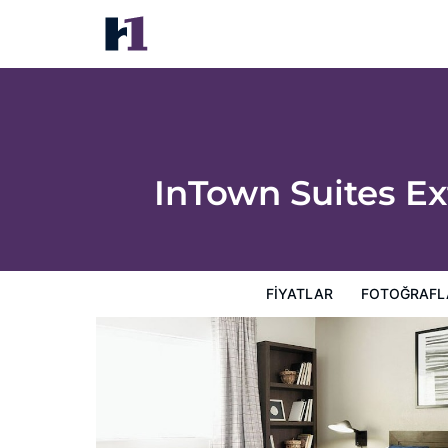
InTown Suites Extended Stay Houston TX 
Fiyatlar
Fotoğraflar
Görüşler
Harita
Otel Özellik
InTown Suites E
FIYATLAR
FOTOĞRAFL