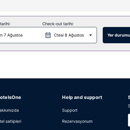
ablosuz İnternet ve otomatik satış makinesi bulunmaktadır.
arihi:
Check-out tarihi:
satış makinesi mevcuttur. Ücretsiz otopark vardır.
m 7 Ağustos
Ctesi 8 Ağustos
Yer durumu
otelsOne
Help and support
S
akkımızda
Support
tel sahipleri
Rezervasyonum