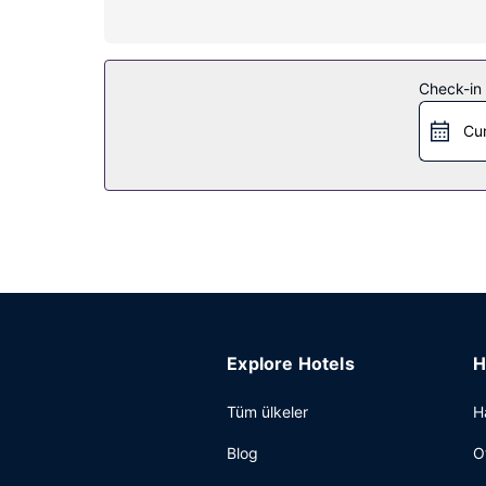
Otelin güzelliği
Misafirlerimizin rahatı ve konforu için ücretsiz k
Diğer güzellikler
Check-in t
Misafirler için çamaşırhane, asansör ve Otomatik 
Cu
Explore Hotels
H
Tüm ülkeler
H
Blog
O