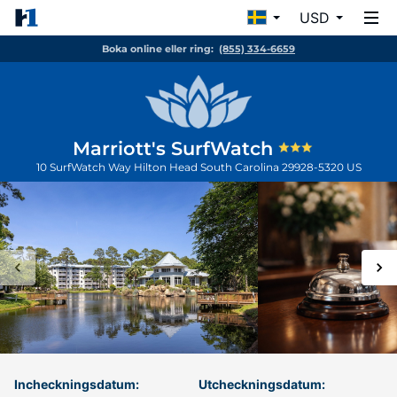
USD
Boka online eller ring:
(855) 334-6659
Marriott's SurfWatch
10 SurfWatch Way
Hilton Head
South Carolina
29928-5320
US
Incheckningsdatum:
Utcheckningsdatum: