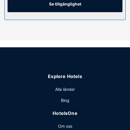
Se tillgänglighet
Bekvämligheter på anläggningen
Här kan du koppla av i en av deras 2 utomhuspooler eller 2
bubbelpooler, och du har dessutom tillgång till en bastu.
Boendet har även gratis wi-fi, conciergetjänster och ett
picknickområde.
Restaurang
På lägenhetshotellets kafé kan du stilla hungern, och du
kan även köpa snacks i deras livsmedelsaffär/närbutik.
Avsluta dagen med en drink på boendets bar eller bar vid
poolen.
Explore Hotels
Övriga bekvämligheter
Gäster har tillgång till bland annat reception (öppen
Alla länder
dygnet runt), tvättmöjligheter och hiss. Parkering (avgift
Blog
tillkommer) erbjuds på plats.
HotelsOne
Om oss