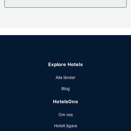
Njut av utsikten från deras terrassen och trädgården, och
dra nytta av deras gratis wi-fi.
Restaurang
Deras restaurang Chan-aoi Restaurant, som specialiserat
sig på internationell gastronomi, har en loungebar där du
kan ta en drink, men du kan även ta det lugnt på rummet
med rumsservice (under begränsade tider). Engelsk
frukost serveras dagligen mot en avgift från 06.00 till
10.00.
Explore Hotels
Övriga bekvämligheter
Gäster har tillgång till bland annat kemtvätt/tvättjänster,
Alla länder
reception (öppen dygnet runt) och bagageförvaring.
Blog
Planerar du ett event i Hat Yai? På detta hotell finns det
event- och konferensutrymmen på upp till 100
HotelsOne
kvadratmeter, däribland konferensrum och 6 mötesrum.
Gäster erbjuds flygtransfer tur/retur mot en avgift och
Om oss
avgiftsfri parkering finns även på plats.
Hotell ägare