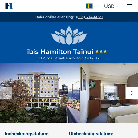
USD
Boka online eller ring:
(855) 334-6659
ibis Hamilton Tainui
18 Alma Street
Hamilton
3204
NZ
Incheckningsdatum:
Utcheckningsdatum: