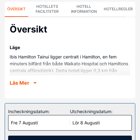
HOTELLETS
HOTELL
ÖVERSIKT
HOTELLREGLER
FACILITETER
INFORMATION
Översikt
Läge
Ibis Hamilton Tainui ligger centralt i Hamilton, en fem
minuters bilfärd från både Waikato Hospital och Hamiltons
centrala affärsdistrikt. Detta hotell ligger 0,3 km från
Hamilton Centre Place och 0,3 km från SkyCity Hamilton.
Läs Mer
Hotellrum
Känn dig som hemma i ett av de 126 luftkonditionerade
rummen med kylskåp och smart-tv. Gratis fast internet gör
att du kan hålla dig uppkopplad, och kabel-tv erbjuder
Incheckningsdatum:
Utcheckningsdatum:
underhållning. Badrummen har dusch och hårtorkar. På
Fre 7 Augusti
Lör 8 Augusti
rummet finns telefon, skrivbord och kaffe- och tebryggare.
Bekvämligheter på anläggningen