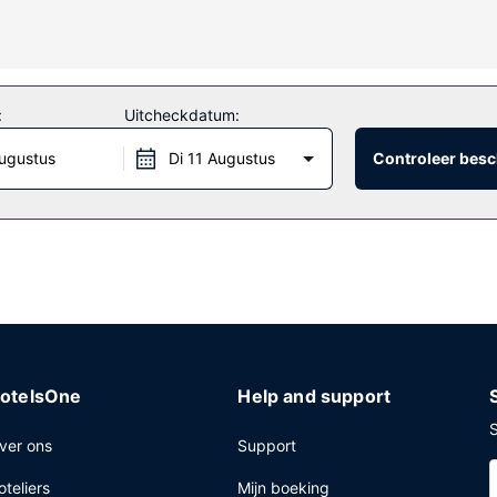
che en gratis toiletartikelen.
mwaterbron, een buitenzwembad en fitnessfaciliteiten vast leuk. Dit 
tis shuttlebus de plaatselijke winkels bezoeken.
:
Uitcheckdatum:
ugustus
Di 11 Augustus
Controleer besc
 van dit hotel, of blijf lekker binnen en profiteer van de 24-uurs roo
n een bar/lounge. Dagelijks kun je tegen betaling genieten van een le
ernet, een businesscentrum en een snelle incheckservice. Plan je een
 conferentiecentrum en 5 vergaderruimtes. Gasten kunnen tegen be
laatsen.
otelsOne
Help and support
S
ver ons
Support
oteliers
Mijn boeking