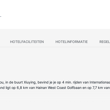
HOTELFACILITEITEN
HOTELINFORMATIE
REGEL
kou, in de buurt Xiuying, bevind je je op 4 min. rijden van Internati
trand ligt op 6,8 km van Hainan West Coast Golfbaan en op 7,7 km van
et minibars (met enkele gratis items) en een lcd-televisie. Je bed 
j wifi of kabelinternet blijf je online terwijl satellietzenders voor