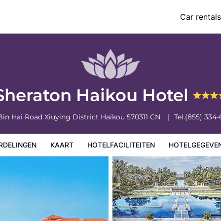
Car rentals
eiten
Hotelgegevens
Regels van het hotel
Sheraton Haikou Hotel
Bin Hai Road Xiuying District
Haikou
570311
CN
Tel.
(855) 334
RDELINGEN
KAART
HOTELFACILITEITEN
HOTELGEGEVE