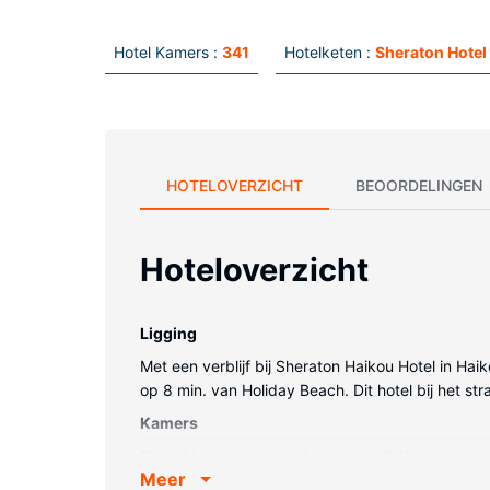
Hotel Kamers :
341
Hotelketen :
Sheraton Hotel
HOTELOVERZICHT
BEOORDELINGEN
Hoteloverzicht
Ligging
Met een verblijf bij Sheraton Haikou Hotel in Hai
op 8 min. van Holiday Beach. Dit hotel bij het s
Kamers
Doe of je thuis bent in één van de 341 kamers m
Meer
beddengoed. Alle kamers hebben een balkon. Dankzi