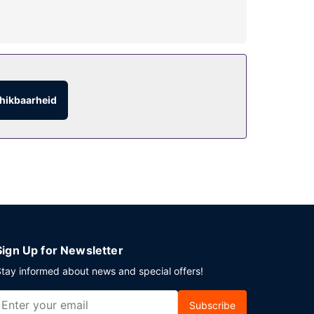
hotel bevat ook gratis wifi, conciërgeservices en
hikbaarheid
mservice. Er zijn ook snacks beschikbaar in de
kker ontbijtbuffet, dat geserveerd wordt van
 evenement in Haikou? Kies voor dit hotel met
taling gebruikmaken van vervoer vanaf het
Sign Up for Newsletter
tay informed about news and special offers!
Subscribe