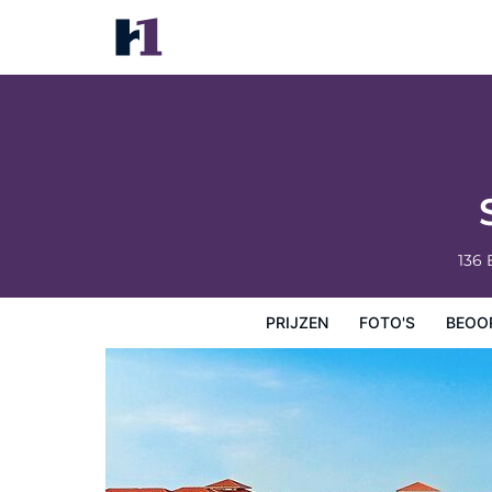
Sheraton Haikou Hotel
Prijzen
Foto's
Beoordelingen
Kaart
Hotelfacilit
136 
PRIJZEN
FOTO'S
BEOO