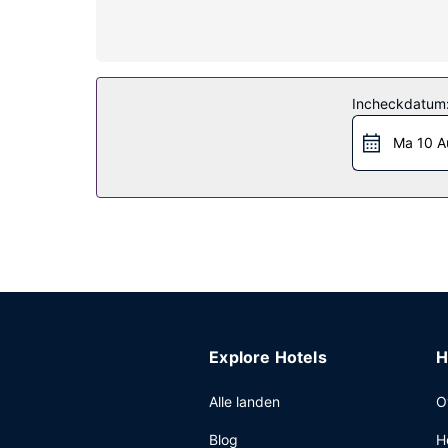
over een bad/douchecombinatie met een regendou
Algemene voorziening
Je vindt recreatieve voorzieningen zoals een war
cadeauwinkels/kiosken. Gasten kunnen met de gra
Incheckdatum
Restaurant
Ma 10 A
Ga iets eten bij Breeze, een van de 3 restaurants
koffiebar/het café. Bestel je favoriete drankje i
06.00 uur tot 10.30 uur.
Overige voorzieningen
Enkele van de voorzieningen zijn gratis kabelint
1500 vierkante meter aan ruimte, waaronder een
treinstation en ter plaatse heb je gratis parkeerp
Explore Hotels
H
Alle landen
O
Blog
H