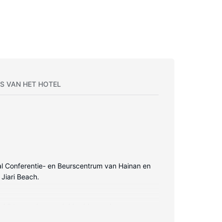
S VAN HET HOTEL
onaal Conferentie- en Beurscentrum van Hainan en
 Jiari Beach.
beschikt over donzen dekbedden en luxe
 het kijkplezier zorgen. Alle badkamers beschikken