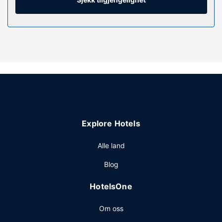
kombinert dusj/badekar, regndusjhode og toalettartikler
(inkludert).
Fasiliteter på eiendommen
Nyt rekreasjonsfasiliteter som varme kilder, et
utendørsbasseng og et treningssenter. Dette hotellet tilbyr
også wi-fi (inkludert), concierge-tjenester og
gavebutikk/kiosk. Det enkelt å komme seg til butikkene i
nærheten med overnattingsstedets kostnadsfrie
busstjeneste.
Restaurant
Explore Hotels
Ta deg noe å spise på Breeze, en av dette hotellets 3
Alle land
restauranter, eller bli på rommet og benytt deg av
romservice (døgnet rundt). Du kan også få noe lett å bite i
Blog
på kafeen. Stedet har en bar/lounge hvor du kan slukke
tørsten med din yndlingsdrink. Frokostbuffé tilbys daglig
HotelsOne
fra kl. 06.00 til kl. 10.30 mot et tillegg.
Andre fasiliteter
Om oss
Gjester har tilgang til blant annet kablet internettilgang