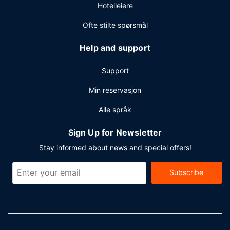
Hotelleiere
(inkludert), et forretningssenter og hurtiginnsjekking.
Planlegger du en event i Haikou? Som en av dette hotellet
Ofte stilte spørsmål
sine gjester tilbys du møte- og konferanserom på opp til
1500 kvadratmeter, blant annet konferansesenter og 5
Help and support
møterom. Gjestene tilbys henting på togstasjonen mot et
tillegg, og ubetjent parkering (inkludert) er tilgjengelig på
Support
stedet.
Min reservasjon
Alle språk
Sign Up for Newsletter
Stay informed about news and special offers!
Subscribe