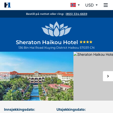
USD
Bestill på nettet eller ring:
(855) 334-6659
Sheraton Haikou Hotel
136 Bin Hai Road Xiuying District
Haikou
570311
CN
Innsjekkingsdato:
Utsjekkingsdato: