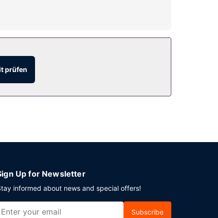
Punkt genießen: Garten. Kostenloses WLAN, ein
t prüfen
tücksbuffet angeboten.
 Lobby. Wenn du eine Veranstaltung in
tungsräumlichkeiten zählen ein
 vor Ort Folgendes: Parken ohne Service
Sign Up for Newsletter
tay informed about news and special offers!
Subscribe