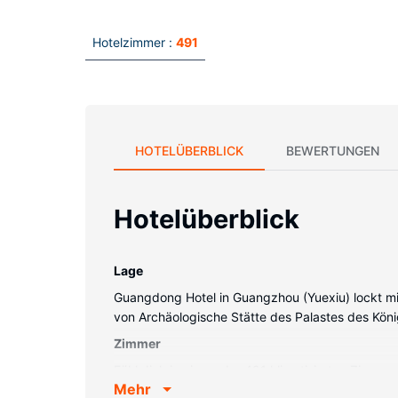
Hotelzimmer :
491
HOTELÜBERBLICK
BEWERTUNGEN
Hotelüberblick
Lage
Guangdong Hotel in Guangzhou (Yuexiu) lockt mit
von Archäologische Stätte des Palastes des Kön
Zimmer
Fühl dich in einem der 491 klimatisierten Zimme
Mehr
Kabelempfang. Es sind eigene Badezimmer mit 