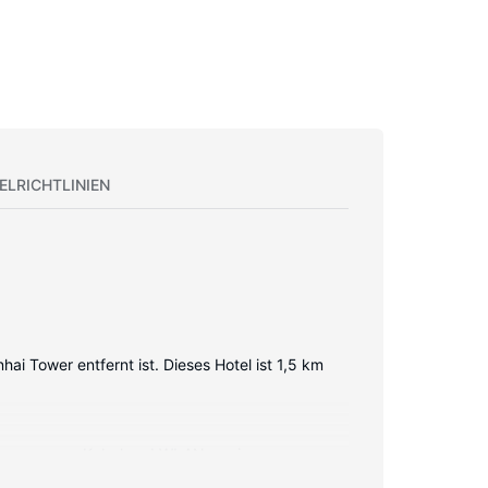
ELRICHTLINIEN
i Tower entfernt ist. Dieses Hotel ist 1,5 km
netzugang per Kabel und WLAN sowie
bieten. Zur Austattung gehören Safes und