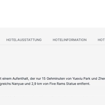
HOTELAUSSTATTUNG
HOTELINFORMATION
HOT
 einem Aufenthalt, der nur 15 Gehminuten von Yuexiu Park und Zhenha
igreichs Nanyue und 2,9 km von Five Rams Statue entfernt.
r mit LCD-Fernseher wie zu Hause. Es gibt einen kostenfreien Inter
Duschwannen vorhanden, die Komfortbadewannen und Regenduschen 