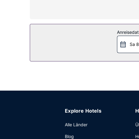
Schreibtische; die Zimmer werden täglich saube
Ausstattung der Anlage
Nutz folgende Freizeiteinrichtung: Fitnessmögl
Concierge-Service und ein Friseursalon stehen e
Anreiseda
Restaurant
Sa 8
Deinen Durst kannst du an der Bar/Lounge stille
Sonstige Einrichtungen
Zum Angebot gehören ein kostenloser Internetzu
Guangzhou planst, ist dieses Hotel eine gute W
Konferenzzentrum und Tagungsräume. Der Flughaf
(kostenlos).
Explore Hotels
H
Alle Länder
Ü
Blog
H