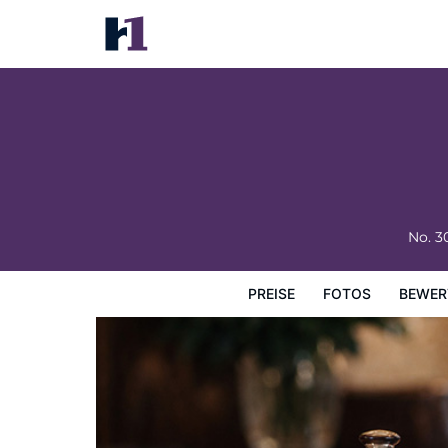
Guangdong Hotel
Preise
Fotos
Bewertungen
Karte
Hotelausstatt
No. 
PREISE
FOTOS
BEWER