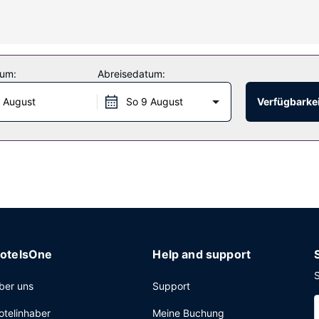
r gemacht.
ichkeiten. Du kannst aber auch den schönen Ausblick von folgendem 
benfalls zur Verfügung.
tum:
Abreisedatum:
 August
So 9 August
Verfügbarkei
n. Gegen Gebühr wird täglich von 07:00 Uhr bis 10:00 Uhr ein Frühs
gang per Kabel, ein Businesscenter und kostenlose Zeitungen in der
ahl, denn zu den 398 Quadratfuß (37 Quadratmeter) großen Veranstal
entransfer (rund um die Uhr) ist kostenpflichtig; außerdem gibt es
otelsOne
Help and support
S
ber uns
Support
otelinhaber
Meine Buchung