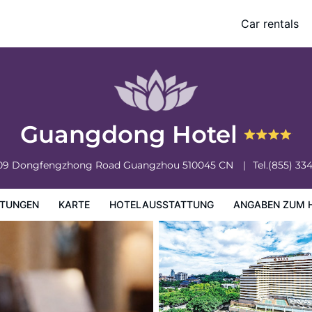
Car rentals
ung
Angaben zum Hotel
Hotelrichtlinien
Guangdong Hotel
309 Dongfengzhong Road
Guangzhou
510045
CN
Tel.
(855) 33
TUNGEN
KARTE
HOTELAUSSTATTUNG
ANGABEN ZUM 