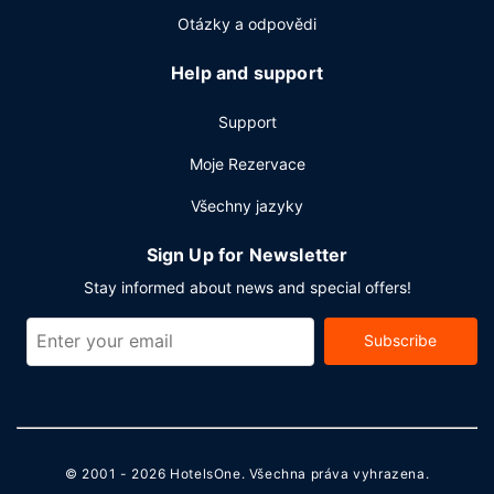
2
velikosti 37 m
(mj. konferenční centrum a zasedací
Otázky a odpovědi
místnosti). Za příplatek jsou hostům poskytovány tyto
dopravní služby: kyvadlová doprava na letiště (k dispozici
Help and support
nonstop). Navíc je k dispozici samostatné parkování
zdarma.
Support
Moje Rezervace
Všechny jazyky
Sign Up for Newsletter
Stay informed about news and special offers!
Subscribe
© 2001 - 2026
HotelsOne
. Všechna práva vyhrazena.