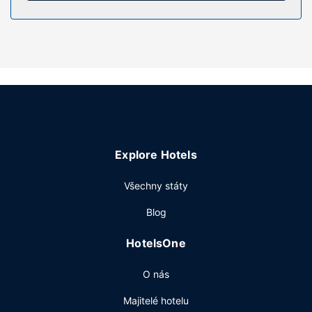
denně.
Vybavení nemovitosti
Zahrada nabízí skvělý výhled a k dispozici je také fitness
centrum. Součástí vybavení jsou také bezdrátový internet
zdarma, rozšířené recepční služby a kadeřnictví.
Restaurace
YI CUI LOUNG je jednou z 3 restaurací v areálu tohoto
hotelu. Dostanete-li hlad, můžete také využít pokojovou
Explore Hotels
službu s omezeným provozem nebo si zakoupit
občerstvení v kavárně. Chcete-li si vychutnat svůj
Všechny státy
oblíbený nápoj, bude vám k dispozici bar/salonek. Hotel
podává denně od 7:00 do 10:00 za příplatek bufetovou
Blog
snídani.
Další vybavení
HotelsOne
Hostům jsou k dispozici pevné připojení k internetu
O nás
zdarma, business centrum a zapůjčení novin ve vestibulu.
Hodláte uspořádat obchodní nebo společenskou akci? V
Majitelé hotelu
tomto hotelu můžete využít konferenční prostory o