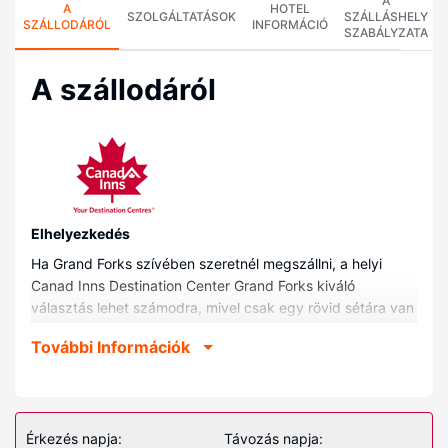
A
A
HOTEL
SZOLGÁLTATÁSOK
SZÁLLÁSHELY
SZÁLLODÁRÓL
INFORMÁCIÓ
SZABÁLYZATA
A szállodáról
Elhelyezkedés
Ha Grand Forks szívében szeretnél megszállni, a helyi
Canad Inns Destination Center Grand Forks kiváló
választás lehet számodra, mivel csak egy rövid sétára van
az olyan helyektől, mint például Splasher's of the South
További Információk
Seas és Alltel Center Stadion és Kongresszusi Központ. Ez
a helyi családbarát hotel kb. 1 km-re található Észak-
Dakotai Egyetem, ill. 1,4 km-re Japán Kertek helyszíneitől.
Szobák
Érkezés napja:
Távozás napja: