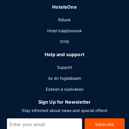
Étterem
HotelsOne
Kóstolj meg valamit AALTOS Garden Cafe menüjéről vagy
snackelj kávézó kínálatából. hotel azokra is gondol, akik
Rólunk
inkább a szobájukban maradnának: meghatározott
napszakokban rendelkezésre álló szobaszerviz. A
Hotel tulajdonosok
szálláshely területén található bár/társalgó finomabbnál is
finomabb italokkal várja a vendégeket. Rendelésre főtt
GYIK
reggeli felár ellenében elérhető naponta reggeli 7:00 és
13:00 között.
Help and support
Egyéb felszereltség
Support
A szálláshelyen ingyenes vezetékes internet-hozzáférés,
business center és ingyenes újságok is igénybe vehető.
Az én foglalásaim
Grand Forks városában tervez valamilyen eseményt? Ez
Ezeken a nyelveken
a(z) hotel 11 négyzetláb (1 négyzetméter)
konferenciaközpont és tárgyalótermek céljára fenntartott
Sign Up for Newsletter
területtel rendelkezik. Retúr reptéri transzfer (éjjel-nappal)
ingyenesen vehető igénybe.
Stay informed about news and special offers!
Subscribe