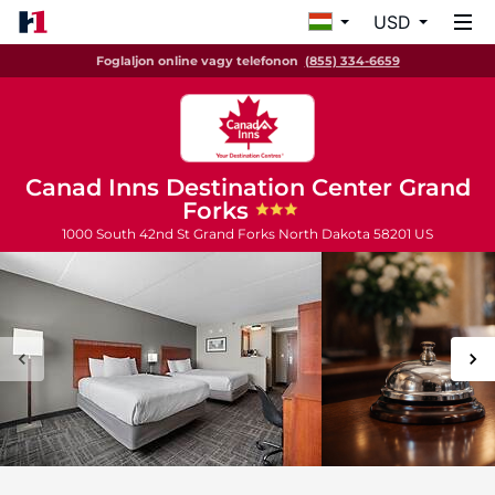
USD
Foglaljon online vagy telefonon
(855) 334-6659
Canad Inns Destination Center Grand
Forks
1000 South 42nd St
Grand Forks
North Dakota
58201
US