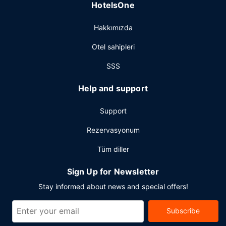
Diğer güzellikler
HotelsOne
Misafirler için ücretsiz kablolu İnternet, ofis ve lobide
Hakkımızda
ücretsiz gazete servisi mevcuttur. Grand Forks bölgesinde
bir etkinlik mi planlıyorsunuz? Bu otel misafirlerimize 11
Otel sahipleri
ayak kare alanda konferans merkezi ve toplantı odaları
sunmaktadır. Misafirler için ücretsiz gidiş-dönüş havaalanı
SSS
transfer servisi 24 saat hizmet vermektedir.
Help and support
Support
Rezervasyonum
Tüm diller
Sign Up for Newsletter
Stay informed about news and special offers!
Subscribe