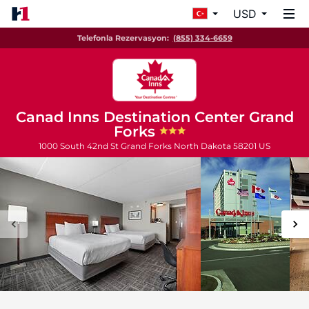
USD
Telefonla Rezervasyon:
(855) 334-6659
Canad Inns Destination Center Grand
Forks
1000 South 42nd St
Grand Forks
North Dakota
58201
US