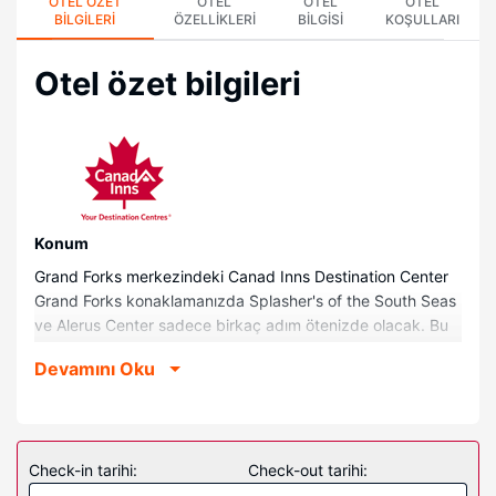
OTEL ÖZET
OTEL
OTEL
OTEL
BILGILERI
ÖZELLIKLERI
BILGISI
KOŞULLARI
Otel özet bilgileri
Konum
Grand Forks merkezindeki Canad Inns Destination Center
Grand Forks konaklamanızda Splasher's of the South Seas
ve Alerus Center sadece birkaç adım ötenizde olacak. Bu
aile dostu otel University of North Dakota (Kuzey Dakota
Devamını Oku
Üniversitesi) ile 0,6 mi (1 km) ve Japanese Gardens ile 0,9
mi (1,4 km) mesafede.
Odalar
Misafirler için 201 klimalı odada buzdolabı ve mikrodalga
Check-in tarihi:
Check-out tarihi:
fırın mevcuttur. Misafirlerimize ücretsiz kablolu ve kablosuz