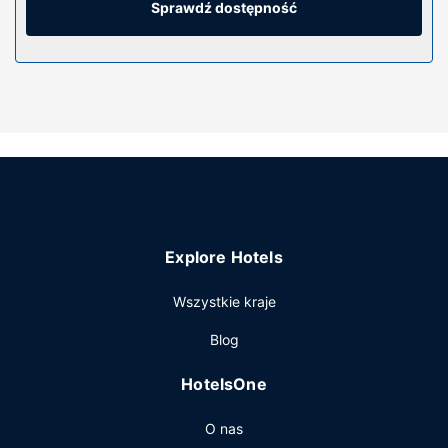
łączność ze światem, a telewizja kablowa i odtwarzacz
Sprawdź dostępność
DVD — rozrywkę. Wyposażenie łazienki: wanna połączona
z prysznicem, bezpłatne przybory toaletowe i suszarki do
włosów.
Udogodnienia w obiekcie
Dostępne udogodnienia rekreacyjne to basen kryty,
jacuzzi oraz sauna. Ten hotel oferuje również
udogodnienia takie jak bezpłatny bezprzewodowy dostęp
do internetu, salon fryzjerski i sala bankietowa.
Restauracja
Explore Hotels
Goście obiektu Lakeview Gimli Resort & Conference mogą
zjeść pyszny posiłek w restauracji Seagulls Restaurant.
Wszystkie kraje
Ożywcze napoje znajdziesz w jednym z lokali: bar/salon
klubowy.
Blog
Pozostałe udogodnienia
HotelsOne
Udogodnienia biznesowe to centrum biznesowe,
bezpłatne czasopisma w holu oraz recepcja całodobowa.
O nas
Udogodnienia na miejscu to bezpłatne parkowanie