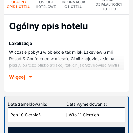
OGÓLNY
USŁUGI
INFORMACJA
DZIAŁALNOŚCI
OPIS HOTELU
HOTELOWE
O HOTELU
HOTELU
Ogólny opis hotelu
Lokalizacja
W czasie pobytu w obiekcie takim jak Lakeview Gimli
Resort & Conference w mieście Gimli znajdziesz się na
plaży, bardzo blisko atrakcji takich jak Szybowiec Gimli i
Muzeum dziedzictwa kulturowego New Iceland. Hotel
Więcej
(przy plaży) znajduje się 0,1 km od atrakcji takiej jak
Biblioteka Regionalna Evergreen i 0,2 km od miejsca
takiego jak Plaża Gimli.
Pokoje
Data zameldowania:
Data wymeldowania:
Poczuj się jak w domu w 95 klimatyzowanych pokojach,
Pon 10 Sierpień
Wto 11 Sierpień
których wyposażenie to lodówka i telewizor
płaskoekranowy. Do pokoju przylega balkon lub patio.
Bezpłatny bezprzewodowy dostęp do internetu zapewni