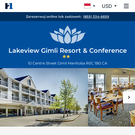
USD
Zarezerwuj online lub zadzwoń:
(855) 334-6659
Lakeview Gimli Resort & Conference
10 Centre Street
Gimli
Manitoba
R0C 1B0
CA