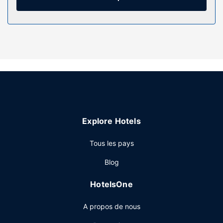
monde. Les salles de bain comprennent un ensemble
douche/baignoire, des articles de toilette gratuits et un
sèche-cheveux.
Les services sur place
Si pour vous, le plaisir passe avant tout, n'hésitez pas à
profiter des infrastructures de loisirs de l'hébergement qui
incluent notamment une piscine couverte, un bain à
remous et un sauna. Parmi les services et équipements
offerts par cet hôtel vous trouvez également l'accès Wi-Fi
à Internet gratuit, un salon de coiffure et une salle de
Explore Hotels
banquet.
Restaurant
Tous les pays
Lakeview Gimli Resort & Conference abrite un délicieux
Blog
restaurant, Seagulls Restaurant. L'hébergement vous invite
à rejoindre son bar/salon pour une petite pause bien
HotelsOne
méritée.
Autres services
A propos de nous
Les équipements et services proposés incluent un centre