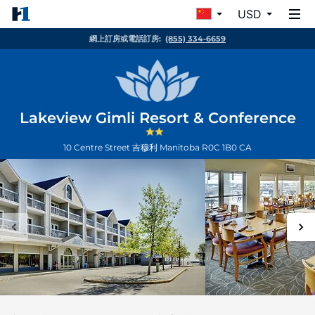
USD
網上訂房或電話訂房:
(855) 334-6659
Lakeview Gimli Resort & Conference
10 Centre Street
吉穆利
Manitoba
R0C 1B0
CA