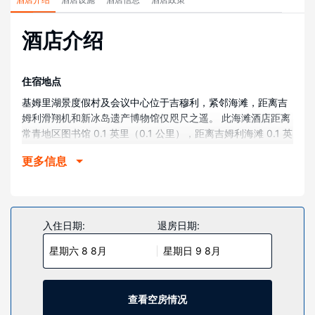
酒店介绍
住宿地点
基姆里湖景度假村及会议中心位于吉穆利，紧邻海滩，距离吉
姆利滑翔机和新冰岛遗产博物馆仅咫尺之遥。 此海滩酒店距离
常青地区图书馆 0.1 英里（0.1 公里），距离吉姆利海滩 0.1 英
里（0.2 公里）。
更多信息
客房
有 95 间空调客房提供冰箱和平板电视；您定能在旅途中找到
家的舒适。客房设有私人阳台。提供有线频道和DVD 播放器，
可满足您的娱乐需求；同时提供免费无线网络，方便您与朋友
入住日期:
退房日期:
保持联系。浴室提供淋浴/盆浴组合、免费洗浴用品和吹风机。
星期六 8 8月
星期日 9 8月
物业设施
不要错过室内游泳池、热水浴缸和桑拿等众多度假设施。此酒
店的其他设施包括免费 WiFi、美发沙龙和宴会厅。
查看空房情况