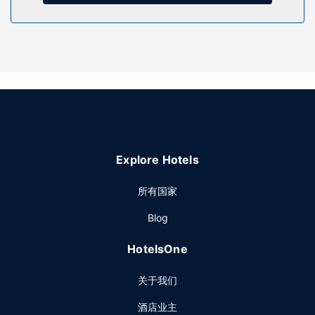
餐厅
您可以去服务基姆里湖景度假村及会议中心住客的Seagulls
Restaurant享用美味餐饮。您可以到酒吧/酒廊，点一杯喜欢的
饮品，畅饮一番。
其他设施
特色服务/设施包括商务中心、大堂免费报纸和24 小时前台服
务。酒店提供免费自助停车。
Explore Hotels
所有国家
Blog
HotelsOne
关于我们
酒店业主