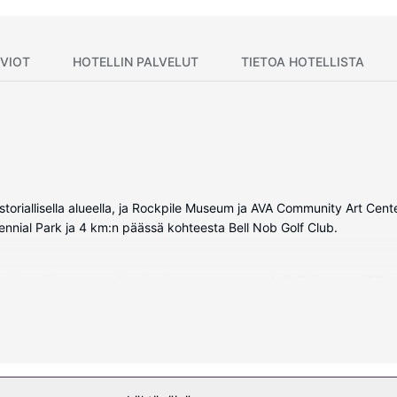
VIOT
HOTELLIN PALVELUT
TIETOA HOTELLISTA
historiallisella alueella, ja Rockpile Museum ja AVA Community Art Ce
tennial Park ja 4 km:n päässä kohteesta Bell Nob Golf Club.
a. Huoneiden varusteluun kuuluu muun muassa keittiö, jossa on jääk
s ilmainen langaton internetyhteys. Varusteluun kuuluu mikroaaltouuni
uluu sisäuima-allas, poreallas ja kuntokeskus. Tämän hotellin palvelui