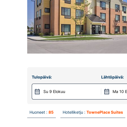
Tulopäivä:
Lähtöpäivä:
Su 9 Elokuu
Ma 10 E
Huoneet :
85
Hotelliketju :
TownePlace Suites