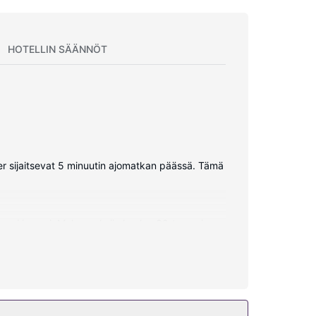
HOTELLIN SÄÄNNÖT
nter sijaitsevat 5 minuutin ajomatkan päässä. Tämä
aappi ja uuni. Mukavuuksiin kuuluu 32-tuumainen
, kahvin-/vedenkeitin ja puhelin (ilmaiset
hin kuuluu ilmainen langaton internetyhteys,