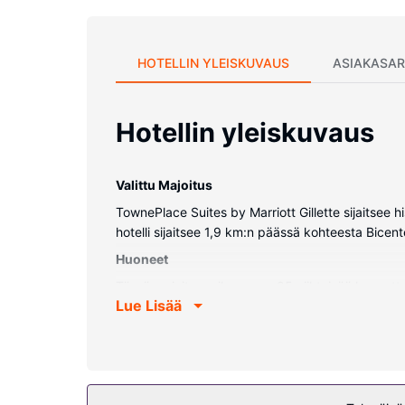
HOTELLIN YLEISKUVAUS
ASIAKASAR
Hotellin yleiskuvaus
Valittu Majoitus
TownePlace Suites by Marriott Gillette sijaitsee 
hotelli sijaitsee 1,9 km:n päässä kohteesta Bicen
Huoneet
Tässä majoituspaikassa on 85 viihtyisää huonett
Lue Lisää
älytelevisio ja kaapelikanavat. Käytössäsi on myö
paikallispuhelut).
Kiinteistön miellyttävyys
Hotellin tarjoamiin harrastuksiin/mukavuuksiin ku
piknikalue ja grilli.