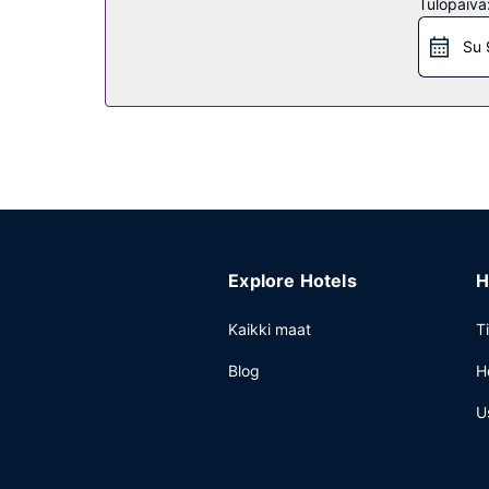
Tulopäivä
Ravintola
Su 
TownePlace Suites by Marriott Gillette tarjoaa as
viikonloppuisin klo 7.00–10.00.
Muut mukavuudet
Käytössäsi on business center, ilmaiset sanomaleh
Explore Hotels
H
Kaikki maat
T
Blog
H
U