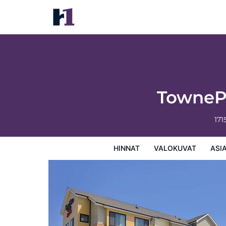
TownePlace Suites by Marriott Gillette
Hinnat
Valokuvat
Asiakasarviot
Kartta
Hotellin
TownePl
171
HINNAT
VALOKUVAT
ASI