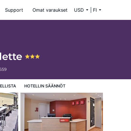
Support
Omat varaukset
USD
FI
lette
6659
ELLISTA
HOTELLIN SÄÄNNÖT