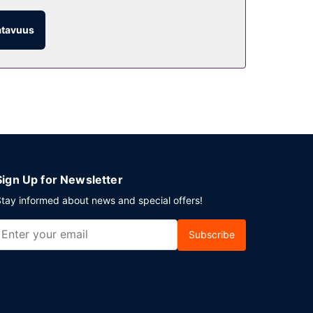
atavuus
oillaan arkipäivisin klo 6.00–9.30 ja
nen pysäköinti.
Sign Up for Newsletter
tay informed about news and special offers!
Subscribe