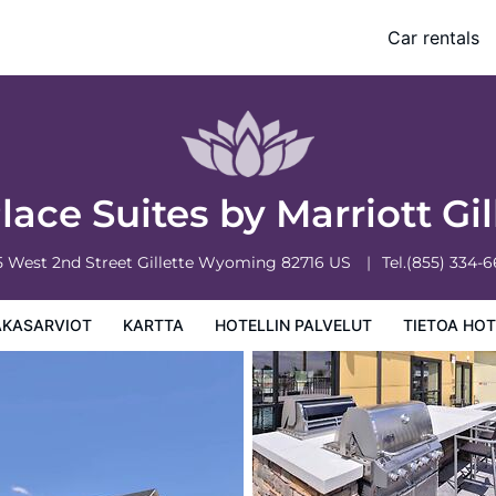
Car rentals
 palvelut
Tietoa hotellista
Hotellin säännöt
ace Suites by Marriott Gil
5 West 2nd Street
Gillette
Wyoming
82716
US
Tel.
(855) 334-
AKASARVIOT
KARTTA
HOTELLIN PALVELUT
TIETOA HOT