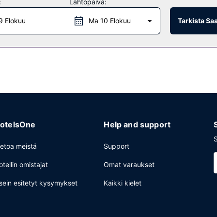
:
Lähtöpäivä:
9 Elokuu
Ma 10 Elokuu
Tarkista Sa
iakkailleen välipalabaarin/delin. Ilmainen mannermainen aamiainen tarj
det aulassa ja kuivapesula-/pesulapalvelut. Palveluihin kuuluu ilmai
otelsOne
Help and support
S
ietoa meistä
Support
otellin omistajat
Omat varaukset
sein esitetyt kysymykset
Kaikki kielet