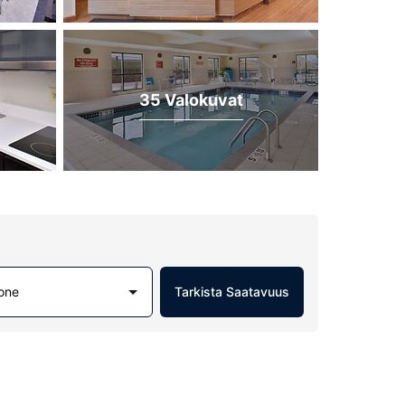
35 Valokuvat
one
Tarkista Saatavuus