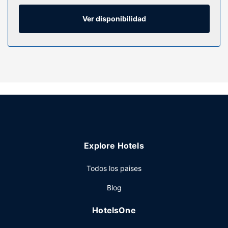
se incluyen microondas, cafetera y tetera y teléfono con y
llamadas locales gratuitas.
Ver disponibilidad
Servicios hotel
Para tus ratos libres, tienes instalaciones recreativas como
una piscina cubierta, una bañera de hidromasaje y
gimnasio a tu disposición. Otros servicios de este hotel
incluyen conexión a Internet wifi gratis, una zona de pícnic
y una zona para barbacoas.
Restaurante
En TownePlace Suites by Marriott Gillette tienes un bar-
cafetería a tu disposición. El desayuno continental gratuito
Explore Hotels
se ofrece entre semana de 06:00 a 09:30, mientras que el
horario de sábados y domingos es de 07:00 a 10:00.
Todos los paises
Otros servicios
Blog
Tendrás un centro de negocios, periódicos gratuitos en el
vestíbulo y tintorería a tu disposición. Hay un
HotelsOne
aparcamiento sin asistencia gratuito disponible.