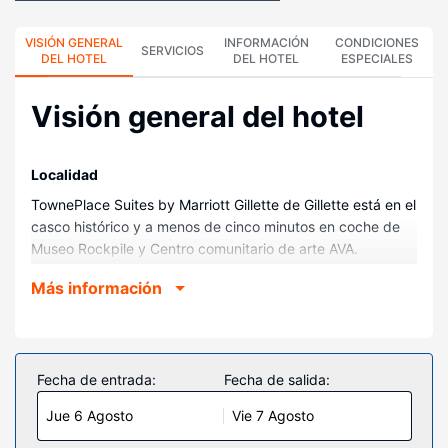
VISIÓN GENERAL
INFORMACIÓN
CONDICIONES
SERVICIOS
DEL HOTEL
DEL HOTEL
ESPECIALES
Visión general del hotel
Localidad
TownePlace Suites by Marriott Gillette de Gillette está en el
casco histórico y a menos de cinco minutos en coche de
Museo Rockpile y Centro comunitario de arte AVA.
Además, este hotel se encuentra a 1,9 km de Parque del
Más información
Bicentenario y a 4 km de Club de golf Bell Nob.
Habitaciones
Reserva una de las 85 habitaciones con cocina, frigorífico
y horno, y disfruta de una estancia inolvidable. La
Fecha de entrada:
Fecha de salida:
conexión wifi gratis te permitirá estar al tanto de todo.
Jue 6 Agosto
Vie 7 Agosto
Para tus momentos de ocio, tendrás una Smart TV de 32
pulgadas con canales por cable. Entre las comodidades,