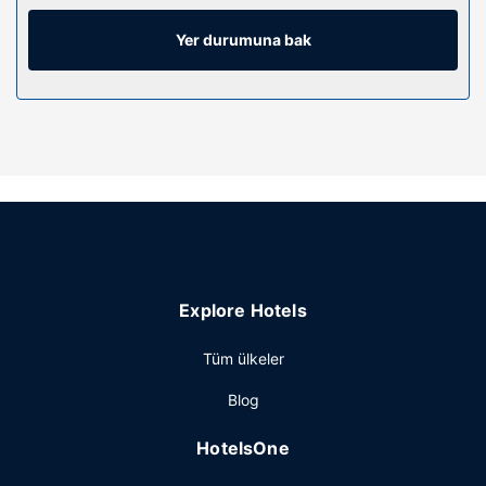
Misafirlerimize mikrodalga fırın, kahve/çay makinesi ve
telefon ile ücretsiz şehir içi telefon görüşmesi imkânlar ve
Yer durumuna bak
kolaylıklar sunulmaktadır.
Otelin güzelliği
Kapalı havuz, jakuzi ve spor salonu dâhil sunulan dinlenme
fırsatlarından yararlanın. Bu otelde ayrıca ücretsiz kablosuz
İnternet, piknik alanı ve barbekü ızgaraları sunulmaktadır.
Restoran
TownePlace Suites by Marriott Gillette misafirlerine yemek
servisi yapan hafif yemek büfesi/şarküteri vardır. Ücretsiz
kontinental kahvaltı servisi hafta içi 6 ve 09.30, hafta sonu
Explore Hotels
7 ve 10 arasında yapılmaktadır.
Diğer güzellikler
Tüm ülkeler
Misafirler için ofis, lobide ücretsiz gazete servisi ve kuru
Blog
temizleme/çamaşır yıkama servisi mevcuttur. Ücretsiz
otopark vardır.
HotelsOne