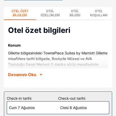
OTEL ÖZET
OTEL
OTEL
OTEL
BILGILERI
ÖZELLIKLERI
BILGISI
KOŞULLARI
Otel özet bilgileri
Konum
Gillette bölgesindeki TownePlace Suites by Marriott Gillette
misafirlere tarihi bölgede, Rockpile Müzesi ve AVA
Topluluğu Sanat Merkezi 5 dakika sürüş mesafesinde
konaklama fırsatı sunuyor. Bu otel Bicentennial Parkı ile 1,2
Devamını Oku
mi (1,9 km) ve Bell Nob Golf Club ile 2,5 mi (4 km)
mesafede.
Odalar
Misafirlerimizin konforu ve rahatı için 85 odada mutfak,
Check-in tarihi:
Check-out tarihi:
buzdolabı ve fırınlar bulunmaktadır. Misafirlerin iyi vakit
Cum 7 Ağustos
Ctesi 8 Ağustos
geçirmesi için kablolu TV kanalları olan 32-inç akıllı
televizyon ve ücretsiz kablosuz internet vardır.