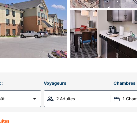
 :
Voyageurs
Chambres
oût
2 Adultes
1 Cha
uites