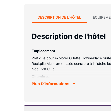
DESCRIPTION DE L'HÔTEL
ÉQUIPEME
Description de l'hôtel
Emplacement
Pratique pour explorer Gillette, TownePlace Suites
Rockpile Museum (musée consacré à l'histoire loc
Nob Golf Club.
Chambres
Plus D'informations
Passez un séjour comme il se doit dans une des
avec un réfrigérateur et four. Une télévision co
de rester en contact avec le reste du monde. Le
mais aussi un téléphone avec des appels locaux g
Les services sur place