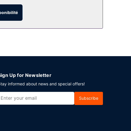
mous et un centre de fitness. Profitez-en ! Cet
ponibilité
 petit déjeuner continental gratuit est servi en
e nettoyage à sec / blanchisserie. Un parking
Sign Up for Newsletter
tay informed about news and special offers!
Subscribe