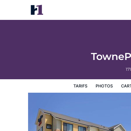
TownePlace Suites by Marriott Gillette
Tarifs
Photos
Carte
Équipements de l'hôtel
Inf
TownePl
17
TARIFS
PHOTOS
CAR