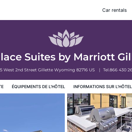
Car rentals
ormations sur l'hôtel
Conditions de l'hôtel
ace Suites by Marriott Gil
15 West 2nd Street
Gillette
Wyoming
82716
US
Tel.
866 430 2
TE
ÉQUIPEMENTS DE L'HÔTEL
INFORMATIONS SUR L'HÔTEL