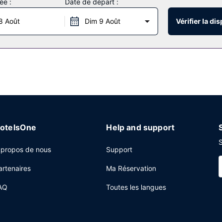
ée :
Date de départ :
bergement et comprennent notamment une piscine couverte, un bain à re
 gratuit, une aire de pique-nique et des barbecues.
8 Août
Dim 9 Août
Vérifier la dis
ites by Marriott Gillette vous propose un snack bar/épicerie fine. Un
 07 h 00 à 10 h 00.
centre d'affaires, des journaux gratuits dans le hall et un service d
gement.
otelsOne
Help and support
S
 propos de nous
Support
artenaires
Ma Réservation
AQ
Toutes les langues