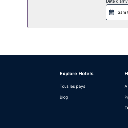
Date d'arriv
Les infrastructures de loisirs offertes par l'hé
hôtel propose également l'accès Wi-Fi à Internet
Sam 
Restaurant
Pour combler tous vos petits creux, TownePlace Su
semaine de 06 h 00 à 09 h 30 et le week-end de
Autres services
Les équipements et services proposés incluent un 
gratuit est disponible dans l'enceinte de l'héber
Explore Hotels
H
Tous les pays
A
Blog
P
F