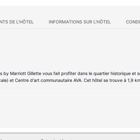
NTS DE L'HÔTEL
INFORMATIONS SUR L'HÔTEL
CONDI
 by Marriott Gillette vous fait profiter dans le quartier historique et
ale) et Centre d'art communautaire AVA. Cet hôtel se trouve à 1,9 k
 85 chambres de l'hébergement et profitez des nombreux équipement
nnectée 32 pouces avec chaînes par câble assure votre divertissement 
s équipements et services offerts par l'hébergement comprennent un m
ratuits.