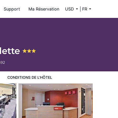
Support
Ma Réservation
USD
FR
lette
692
CONDITIONS DE L'HÔTEL