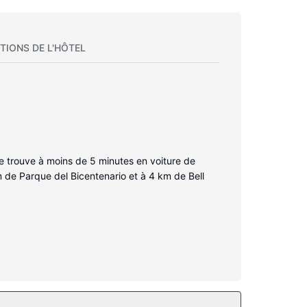
TIONS DE L'HÔTEL
 se trouve à moins de 5 minutes en voiture de
m de Parque del Bicentenario et à 4 km de Bell
s à votre disposition, notamment une cuisine
et l'accès Wi-Fi à Internet gratuit vous permet
icro-ondes et une cafetière ou une bouilloire,