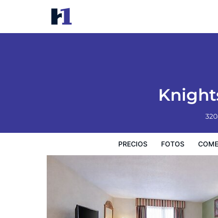
Knights Inn Gallup at 3208 W 
Precios
Fotos
Comentarios
Mapa
Knight
320
PRECIOS
FOTOS
COME