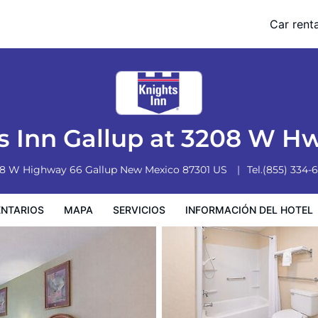
Hwy 66
Car renta
Servicios
Información del hotel
Condiciones especiales
s Inn Gallup at 3208 W H
8 W Highway 66
Gallup
New Mexico
87301
US
Tel.
(855) 334-
NTARIOS
MAPA
SERVICIOS
INFORMACIÓN DEL HOTEL