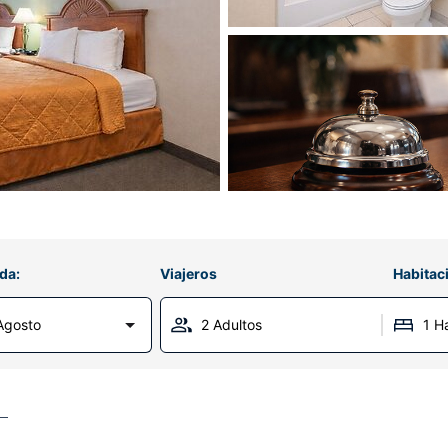
da:
Viajeros
Habitac
Agosto
2 Adultos
1 H