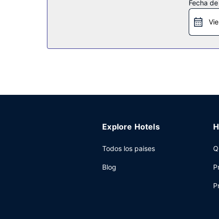
Otros servicios
Fecha de
Tendrás una lavandería, un ascensor y café o té 
Vie
Explore Hotels
H
Todos los paises
Q
Blog
P
P