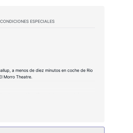
CONDICIONES ESPECIALES
 Gallup, a menos de diez minutos en coche de Rio
l Morro Theatre.
das. La conexión wifi gratis te mantendrá en
inadas está provisto de bañeras de agua termal y
 y llamadas locales gratuitas.
necesitas.