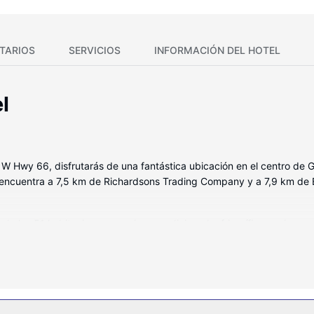
TARIOS
SERVICIOS
INFORMACIÓN DEL HOTEL
l
8 W Hwy 66, disfrutarás de una fantástica ubicación en el centro de
encuentra a 7,5 km de Richardsons Trading Company y a 7,9 km de E
 de las 51 habitaciones con aire acondicionado, frigorífico y microon
r de canales por satélite. El baño privado con ducha y bañera comb
 comodidades, se incluyen escritorio, cafetera y tetera y teléfono con
fi gratis, entre muchas otras prestaciones, aquí tendrás todo lo que 