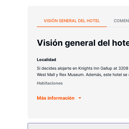
VISIÓN GENERAL DEL HOTEL
COMEN
Visión general del hote
Localidad
Si decides alojarte en Knights Inn Gallup at 320
West Mall y Rex Museum. Además, este hotel se 
Habitaciones
Te sentirás como en tu propia casa en cualquiera
Más información
contacto con los tuyos. Además, podrás disfruta
artículos de higiene personal gratuitos. Entre las
Servicios hotel
Con una piscina cubierta y conexión a Internet wi