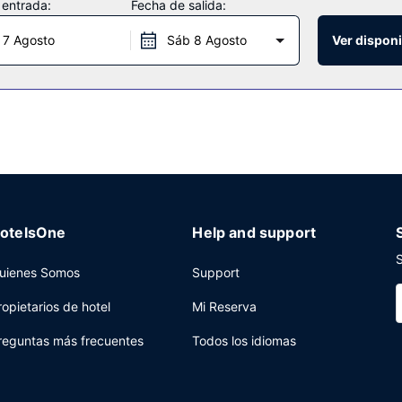
 entrada:
Fecha de salida:
en las zonas comunes a tu disposición. Hay un aparcamiento sin asist
 7 Agosto
Sáb 8 Agosto
Ver disponi
otelsOne
Help and support
S
uienes Somos
Support
ropietarios de hotel
Mi Reserva
reguntas más frecuentes
Todos los idiomas