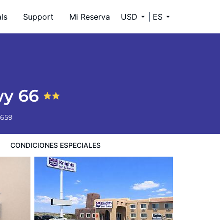
ls
Support
Mi Reserva
USD
ES
wy 66
6659
CONDICIONES ESPECIALES