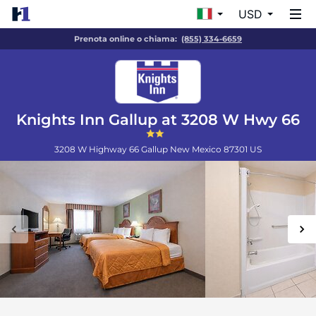
USD
Prenota online o chiama:
(855) 334-6659
Knights Inn Gallup at 3208 W Hwy 66
3208 W Highway 66
Gallup
New Mexico
87301
US