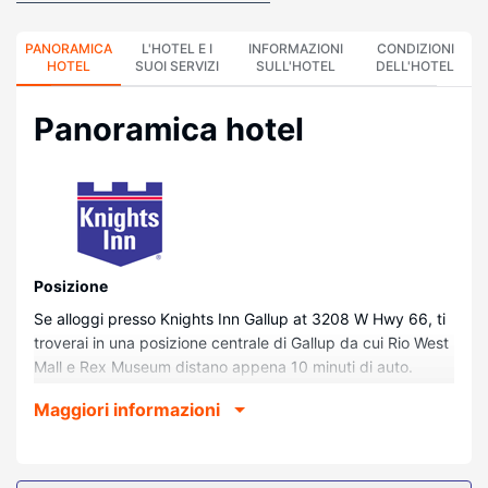
PANORAMICA
L'HOTEL E I
INFORMAZIONI
CONDIZIONI
HOTEL
SUOI SERVIZI
SULL'HOTEL
DELL'HOTEL
Panoramica hotel
Posizione
Se alloggi presso Knights Inn Gallup at 3208 W Hwy 66, ti
troverai in una posizione centrale di Gallup da cui Rio West
Mall e Rex Museum distano appena 10 minuti di auto.
Questo hotel si trova a 7,5 km da Richardsons Trading
Maggiori informazioni
Company e 7,9 km da El Morro Theatre.
Camere
Rilassati in una delle 51 camere con aria condizionata della