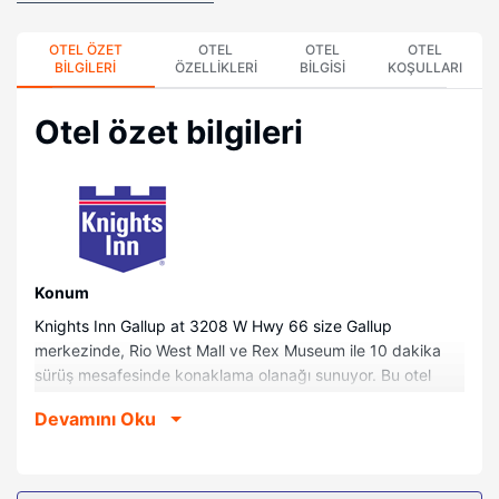
OTEL ÖZET
OTEL
OTEL
OTEL
BILGILERI
ÖZELLIKLERI
BILGISI
KOŞULLARI
Otel özet bilgileri
Konum
Knights Inn Gallup at 3208 W Hwy 66 size Gallup
merkezinde, Rio West Mall ve Rex Museum ile 10 dakika
sürüş mesafesinde konaklama olanağı sunuyor. Bu otel
Richardsons Trading Company ile 4,7 mi (7,5 km) ve El
Devamını Oku
Morro Theatre ile 4,9 mi (7,9 km) mesafede.
Odalar
Misafirler için 51 klimalı odada buzdolabı ve mikrodalga