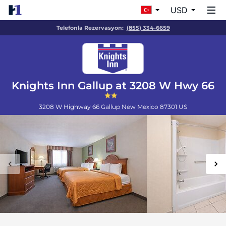
USD
Telefonla Rezervasyon:
(855) 334-6659
Knights Inn Gallup at 3208 W Hwy 66
3208 W Highway 66
Gallup
New Mexico
87301
US