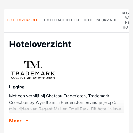
REGE
VAN
HOTELOVERZICHT
HOTELFACILITEITEN
HOTELINFORMATIE
HET
HOTE
Hoteloverzicht
Ligging
Met een verblijf bij Chateau Fredericton, Trademark
Collection by Wyndham in Fredericton bevind je je op 5
min. rijden van Regent Mall en Odell Park. Dit hotel in luxe
stijl ligt op 3,2 km van St. Thomas University en op 3,9 km
Meer
van Kingswood Entertainment Centre.
Kamers