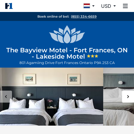
USD
Boek online of bel:
(855) 334-6659
The Bayview Motel - Fort Frances, ON
- Lakeside Motel
801 Agamiing Drive
Fort Frances
Ontario
P9A 2S3
CA