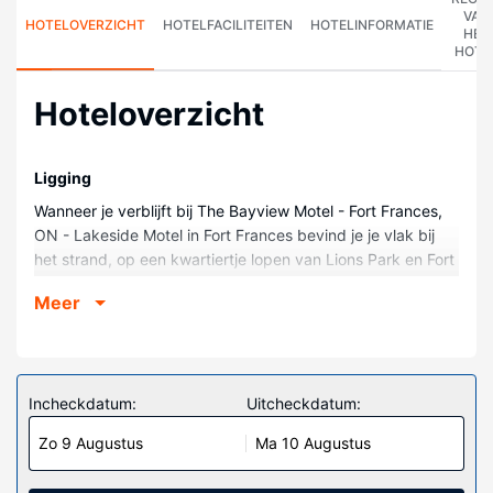
VAN
HOTELOVERZICHT
HOTELFACILITEITEN
HOTELINFORMATIE
HET
HOTE
Hoteloverzicht
Ligging
Wanneer je verblijft bij The Bayview Motel - Fort Frances,
ON - Lakeside Motel in Fort Frances bevind je je vlak bij
het strand, op een kwartiertje lopen van Lions Park en Fort
Frances Public Library. Dit motel ligt op 19,6 km van
Meer
Voyageurs National Park en op 1 km van The Lookout
Tower.
Kamers
Doe of je thuis bent in één van de 29 individueel
Incheckdatum:
Uitcheckdatum:
gedecoreerde kamers met een koelkast en een
Zo 9 Augustus
Ma 10 Augustus
flatscreentelevisie. Dankzij gratis wifi blijf je online, terwijl
de tv met digitale zenders zorgt voor het kijkplezier. De