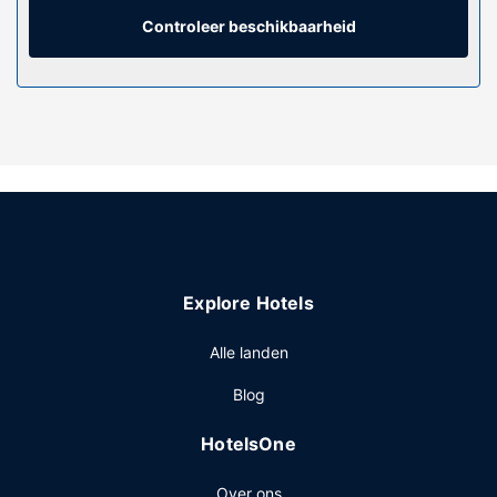
privébadkamers met een bad/douchecombinatie hebben
designer toiletartikelen en haardrogers. Bij de
Controleer beschikbaarheid
voorzieningen horen een magnetron en een
koffiezetapparaat/waterkoker en de kamers worden
dagelijks schoongemaakt.
Algemene voorziening
De accommodatie heeft een tuin waar je van het uitzicht
kunt genieten, maar profiteer ook van gratis wifi en een
picknickplaats.
Overige voorzieningen
Enkele van de voorzieningen zijn een snelle
Explore Hotels
incheckservice, een snelle uitcheckservice en een
bagageopslagruimte. Ter plaatse heb je gratis
Alle landen
parkeerplaatsen.
Blog
HotelsOne
Over ons