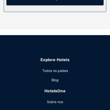
incluem ainda micro-ondas e cafeteiras/bules. A limpeza
dos quartos é efetuada diária.
Serviço do hotel
Desfrute de fantásticas vistas a partir do jardim ou tire
partido das várias comodidades e serviços ao seu dispor,
incluindo Wi-fi grátis e uma área para piqueniques.
Outros serviços
As principais comodidades incluem Check-in rápido,
registo de saída rápido e armazenamento de bagagem.
Explore Hotels
Há estacionamento grátis no local.
Todos os países
Blog
HotelsOne
Sobre nos