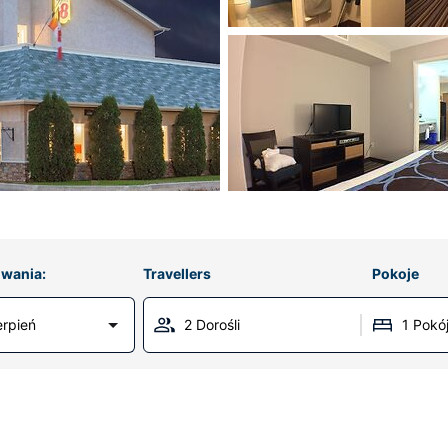
wania:
Travellers
Pokoje
erpień
2 Dorośli
1 Pokó