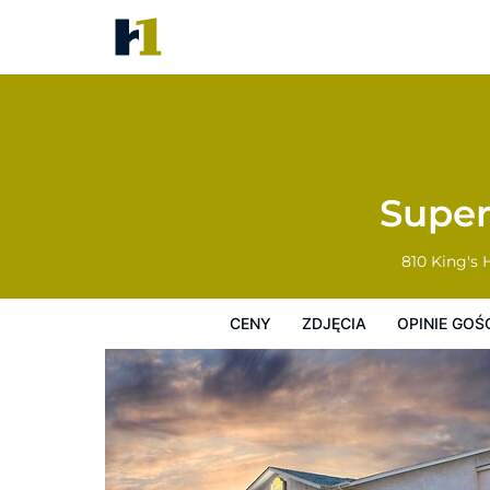
Super 8 by Wyndham Fort Fran
Ceny
Zdjęcia
Opinie Gości
Mapę
Super
810 King's
CENY
ZDJĘCIA
OPINIE GOŚ