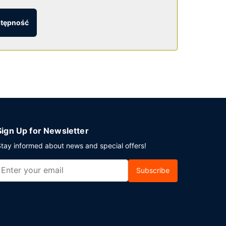
stępność
li planujesz spotkanie w mieście Fort Frances,
ratowe). Udogodnienia na miejscu to bezpłatne
Sign Up for Newsletter
tay informed about news and special offers!
Subscribe