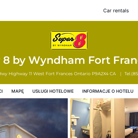
ces
Car rentals
Usługi Hotelowe
Informacje o hotelu
Zasady działalności hotelu
 8 by Wyndham Fort Fra
 Hwy Highway 11 West
Fort Frances
Ontario
P9A2X4
CA
Tel.
(85
CI
MAPĘ
USŁUGI HOTELOWE
INFORMACJE O HOTELU