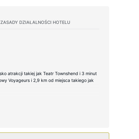
ZASADY DZIAŁALNOŚCI HOTELU
o atrakcji takiej jak Teatr Townshend i 3 minut
owy Voyageurs i 2,9 km od miejsca takiego jak
Bezpłatny bezprzewodowy dostęp do internetu
 i suszarki do włosów. Udogodnienia obejmują
łatny bezprzewodowy dostęp do internetu,