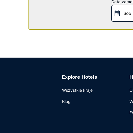
Data zame
bezpłatne korzystanie z pobliskiego centrum fitn
Sob 
Restauracja
Hotel oferuje bezpłatne śniadanie na wynos codz
Pozostałe udogodnienia
Udogodnienia biznesowe to ekspresowe wymeldow
hotel oferuje pomieszczenia konferencyjne oraz
parkowanie samodzielne.
Explore Hotels
H
Wszystkie kraje
O
Blog
W
F