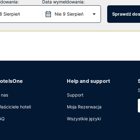
ldowania:
Data wymeldowania:
ess i sala bankietowa.
8 Sierpień
Nie 9 Sierpień
Sprawdź do
iennie.
anie, bezpłatne czasopisma w holu oraz recepcja całodobowa. Jeże
 sale konferencyjne o łącznej powierzchni 58 m kw. (624 stopy kwad
otelsOne
Help and support
S
 nas
Support
łaściciele hoteli
Moja Rezerwacja
AQ
Wszystkie języki