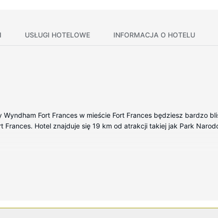
I
USŁUGI HOTELOWE
INFORMACJA O HOTELU
 Wyndham Fort Frances w mieście Fort Frances będziesz bardzo blisk
rances. Hotel znajduje się 19 km od atrakcji takiej jak Park Narod
kojach, których wyposażenie to lodówka i kuchenka mikrofalowa. 
wa — rozrywkę. Wyposażenie łazienki: bezpłatne przybory toaletowe
z telefon (bezpłatne połączenia telefoniczne miejscowe).
y i jacuzzi. Ten hotel oferuje również udogodnienia takie jak bezp