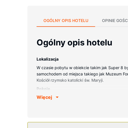
OGÓLNY OPIS HOTELU
OPINIE GOŚC
Ogólny opis hotelu
Lokalizacja
W czasie pobytu w obiekcie takim jak Super 8 by
samochodem od miejsca takiego jak Muzeum Fort F
Kościół rzymsko katolicki św. Maryji.
Pokoje
Więcej
Poczuj się jak w domu w 59 klimatyzowanych po
zapewni łączność ze światem, a telewizja kablo
biurka i zestawy do parzenia kawy i herbaty ora
Udogodnienia w obiekcie
Dostępne udogodnienia rekreacyjne to basen kryt