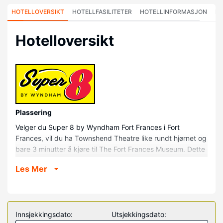
HOTELLOVERSIKT
HOTELLFASILITETER
HOTELLINFORMASJON
HO
Hotelloversikt
Plassering
Velger du Super 8 by Wyndham Fort Frances i Fort
Frances, vil du ha Townshend Theatre like rundt hjørnet og
bare 3 minutter å kjøre til The Fort Frances Museum. Dette
hotellet ligger 11,8 mi (19 km) unna Voyageurs
Les Mer
nasjonalpark og 1,8 mi (2,9 km) unna St Mary's romersk-
katolske kirke.
Rom
Føl deg som hjemme i et av de 59 aircondition-avkjølte
Innsjekkingsdato:
Utsjekkingsdato:
gjesterommene, som også har kjøleskap og