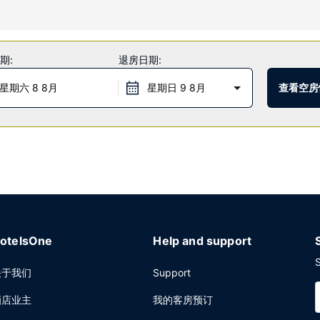
酒店的其他设施包括免费 WiFi、免费使用附近的健身设施和宴会厅。
期:
退房日期:
星期六 8 8月
星期日 9 8月
查看空房
小时前台服务。计划在弗朗西丝堡举办活动？这家酒店拥有 58 平方米（6
otelsOne
Help and support
S
关于我们
Support
酒店业主
我的客房预订