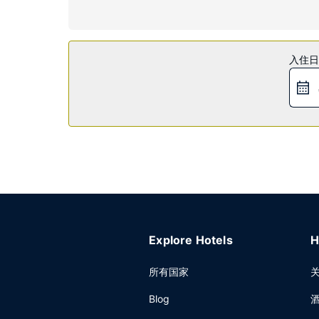
物业设施
一定要享受一下室内游泳池和热水浴缸等度假设施。此
餐厅
入住日
每日提供免费的外带式早餐。
其他设施
特色服务/设施包括快速退房、大堂免费报纸和24 
店提供免费自助停车。
Explore Hotels
H
所有国家
Blog