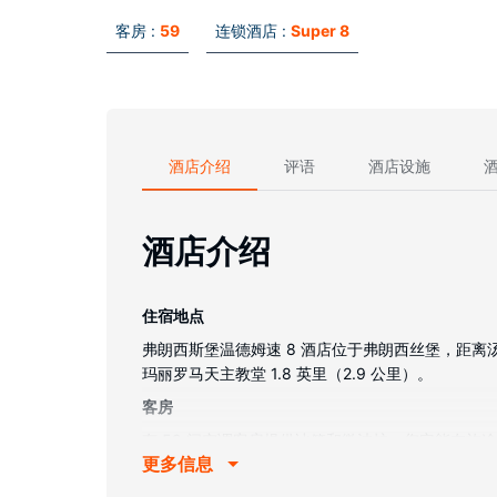
客房 :
59
连锁酒店 :
Super 8
酒店介绍
评语
酒店设施
酒店介绍
住宿地点
弗朗西斯堡温德姆速 8 酒店位于弗朗西丝堡，距离汤
玛丽罗马天主教堂 1.8 英里（2.9 公里）。
客房
有 59 间空调客房提供冰箱和微波炉；您定能在
更多信息
风机。便利设施包括书桌和茶具/咖啡用具，以及带