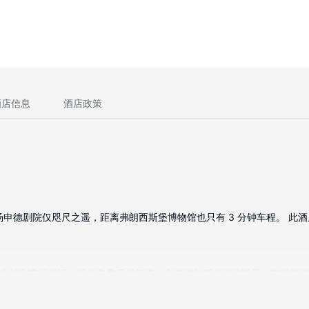
酒店信息
酒店政策
申德剧院仅咫尺之遥，距离弗朗西斯堡博物馆也只有 3 分钟车程。 此酒店距
旅途中找到家的舒适。提供免费无线网络，方便您与朋友保持联系；有线频
有免费市内通话的电话。