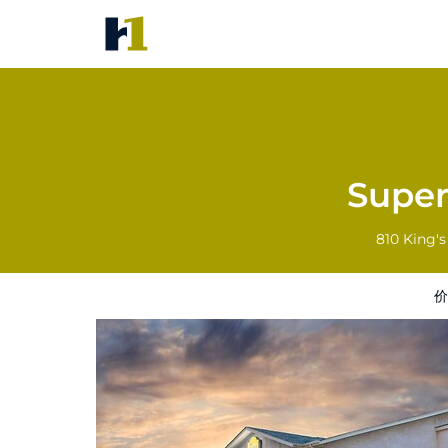
Super 8 by Wyndham Fort Fran
价格
酒店照片
评语
地图
酒店设施
Super
810 King'
价