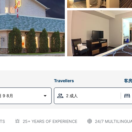
Travellers
客
 9 8月
2 成人
TS
25+ YEARS OF EXPERIENCE
24/7 MULTILINGU