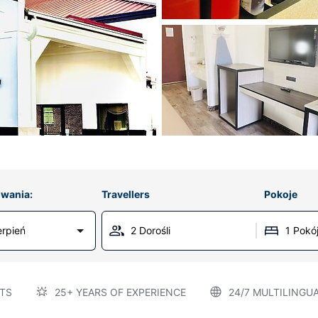
wania:
Travellers
Pokoje
erpień
2 Dorośli
1 Pokó
TS
25+ YEARS OF EXPERIENCE
24/7 MULTILINGU