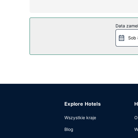
Udogodnienia w obiekcie
Dostępne udogodnienia to bezpłatny bezprzewod
Restauracja
Data zame
Hotel oferuje bezpłatne śniadanie kontynentalne
Sob 
Pozostałe udogodnienia
Udogodnienia biznesowe to recepcja całodobowa
Explore Hotels
H
Wszystkie kraje
O
Blog
W