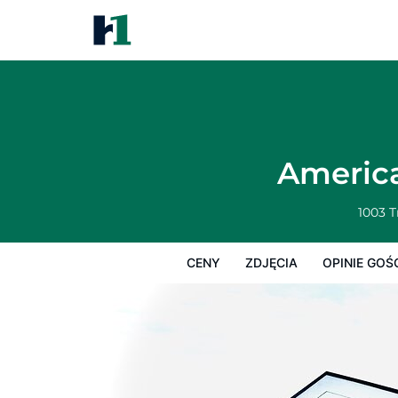
America's Best Inn and Suites
Ceny
Zdjęcia
Opinie Gości
Mapę
America
1003 
CENY
ZDJĘCIA
OPINIE GOŚ