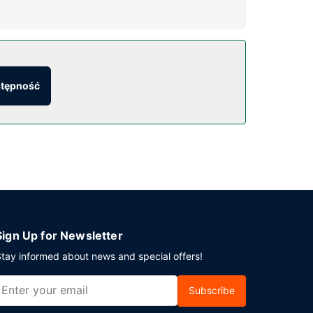
stępność
ejscu to bezpłatne parkowanie samodzielne.
Sign Up for Newsletter
tay informed about news and special offers!
Subscribe