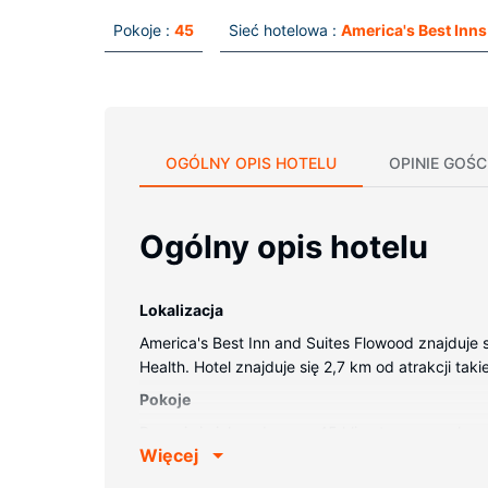
Pokoje :
45
Sieć hotelowa :
America's Best Inns
OGÓLNY OPIS HOTELU
OPINIE GOŚC
Ogólny opis hotelu
Lokalizacja
America's Best Inn and Suites Flowood znajduje s
Health. Hotel znajduje się 2,7 km od atrakcji taki
Pokoje
Poczuj się jak w domu w 45 klimatyzowanych po
Więcej
zapewni łączność ze światem, a telewizja kabl
suszarki do włosów. Udogodnienia obejmują telef