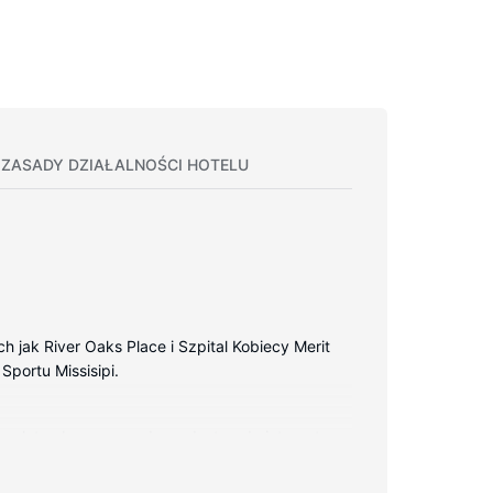
ZASADY DZIAŁALNOŚCI HOTELU
h jak River Oaks Place i Szpital Kobiecy Merit
 Sportu Missisipi.
Bezpłatny bezprzewodowy dostęp do internetu
 z prysznicem, bezpłatne przybory toaletowe i