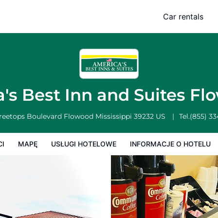
 Flowood
Car rentals
Usługi Hotelowe
Informacje o hotelu
Zasady działalności hotelu
's Best Inn and Suites F
Treetops Boulevard
Flowood
Mississippi
39232
US
Tel.
(855) 3
CI
MAPĘ
USŁUGI HOTELOWE
INFORMACJE O HOTELU