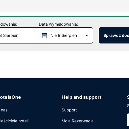
owy dostęp do internetu i automat.
ldowania:
Data wymeldowania:
 codziennie od 6 do 8:30.
8 Sierpień
Nie 9 Sierpień
Sprawdź do
, pralnia oraz kawa/herbata w części wspólnej. Udogodnienia na mi
otelsOne
Help and support
S
 nas
Support
łaściciele hoteli
Moja Rezerwacja