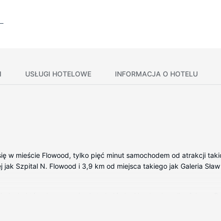
I
USŁUGI HOTELOWE
INFORMACJA O HOTELU
ię w mieście Flowood, tylko pięć minut samochodem od atrakcji takic
ej jak Szpital N. Flowood i 3,9 km od miejsca takiego jak Galeria Sław
kojach, których wyposażenie to lodówka i kuchenka mikrofalowa. 
owa — rozrywkę. Prywatna łazienka — wyposażenie: wanna połączona
on oraz biurka i zestawy do parzenia kawy i herbaty.