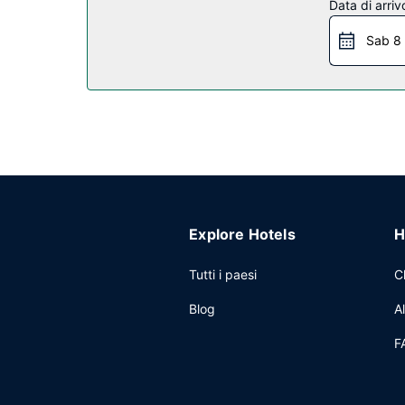
Ristorante
Data di arriv
La colazione continentale viene servita gratuitame
Sab 8
Altre attrattive
Potrai usufruire di una reception aperta 24 ore su
Explore Hotels
H
Tutti i paesi
C
Blog
A
F