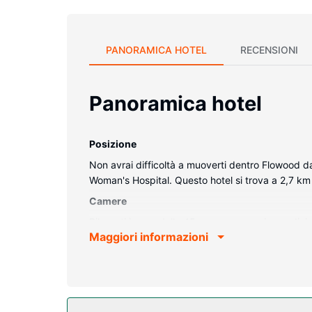
PANORAMICA HOTEL
RECENSIONI
Panoramica hotel
Posizione
Non avrai difficoltà a muoverti dentro Flowood da
Woman's Hospital. Questo hotel si trova a 2,7 km
Camere
Rilassati in una delle 45 camere con aria condizion
Maggiori informazioni
mondo, mentre la TV con canali via cavo è l'ideal
asciugacapelli. I comfort includono telefoni, scri
Attrattive della proprietà
Avrai a disposizone utili servizi come il Wi-Fi gra