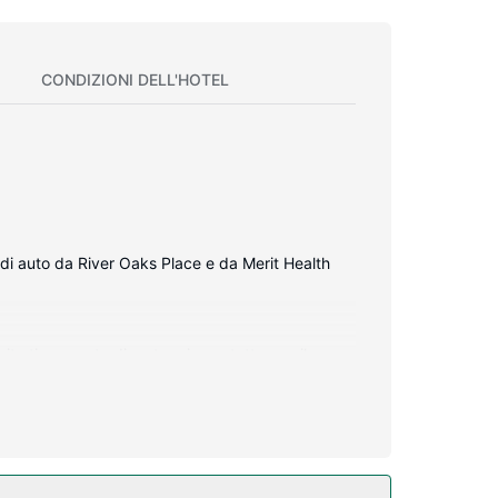
CONDIZIONI DELL'HOTEL
i di auto da River Oaks Place e da Merit Health
ito ti consente di restare in contatto con il
inazione doccia/vasca, set di cortesia gratuiti e