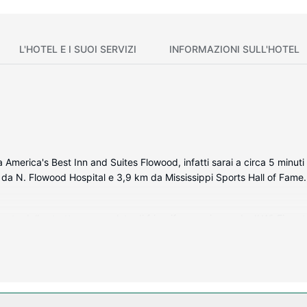
L'HOTEL E I SUOI SERVIZI
INFORMAZIONI SULL'HOTEL
 America's Best Inn and Suites Flowood, infatti sarai a circa 5 minut
 da N. Flowood Hospital e 3,9 km da Mississippi Sports Hall of Fame.
ata della struttura, completa di frigorifero e microonde. Il Wi-Fi gratu
e per concedersi un po' di svago. Il bagno in camera dispone di comb
vanie e accessori per la preparazione di caffè/tè.
tuito e un distributore automatico.