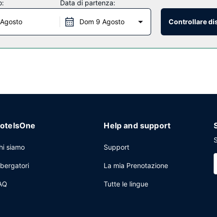
o:
Data di partenza:
nte tutti i giorni dalle ore 06:00 alle ore 08:30.
 Agosto
Dom 9 Agosto
Controllare di
 24, un servizio lavanderia e un angolo caffè nelle aree comuni. Il un 
otelsOne
Help and support
S
hi siamo
Support
lbergatori
La mia Prenotazione
AQ
Tutte le lingue