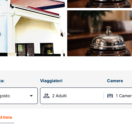
za:
Viaggiatori
Camere
gosto
2 Adulti
1 Camer
t Inns