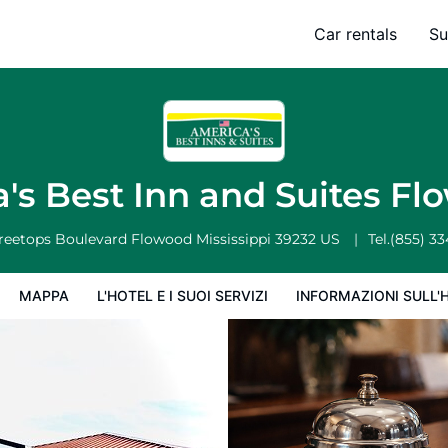
 Flowood
Car rentals
Su
'hotel e i suoi servizi
Informazioni sull'hotel
Condizioni dell'hotel
's Best Inn and Suites F
Treetops Boulevard
Flowood
Mississippi
39232
US
Tel.
(855) 3
MAPPA
L'HOTEL E I SUOI SERVIZI
INFORMAZIONI SULL'