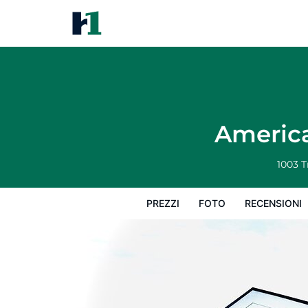
America's Best Inn and Suites
Prezzi
Foto
Recensioni
Mappa
L
America
1003 
PREZZI
FOTO
RECENSIONI