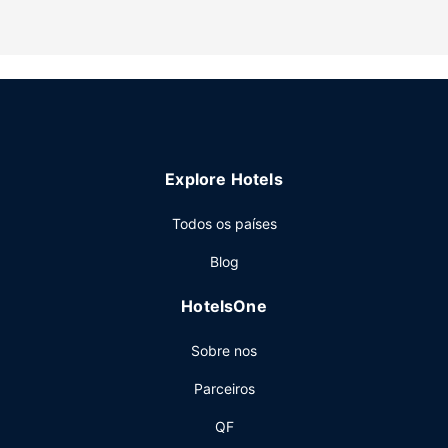
E que melhor forma de começar as suas manhãs do que
com um pequeno-almoço continental grátis?
Outros serviços
Um business center e uma biblioteca estão entre o leque
de comodidades oferecidas por Este bed & breakfast. Há
estacionamento grátis no local.
Explore Hotels
Todos os países
Blog
HotelsOne
Sobre nos
Parceiros
QF