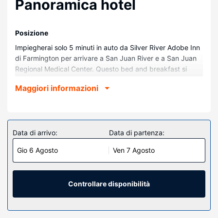
Panoramica hotel
Posizione
Impiegherai solo 5 minuti in auto da Silver River Adobe Inn
di Farmington per arrivare a San Juan River e a San Juan
Regional Medical Center. Questo bed and breakfast si
trova a 4,5 km da Animas River e 4,5 km da Three Rivers
Maggiori informazioni
Brewery.
Camere
Nelle 3 camere con aria condizionata della struttura ti
sentirai come a casa. Le camere sono dotate di patio. Il
Data di arrivo:
Data di partenza:
Wi-Fi gratuito ti consente di restare in contatto con il
Gio 6 Agosto
Ven 7 Agosto
mondo. I bagni sono dotati di doccia.
Attrattive della proprietà
Avrai a disposizione un giardino da dove ammirare il
Controllare disponibilità
paesaggio, nonché il Wi-Fi gratuito e un'area barbecue.
Ristorante