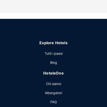
La colazione continentale è inclusa nel prezzo.
Altre attrattive
Potrai usufruire di un business center e una biblioteca. Il un
parcheggio gratuito è disponibile in loco.
Explore Hotels
Tutti i paesi
Blog
HotelsOne
Chi siamo
Albergatori
FAQ