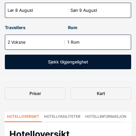
Lør 8 August
Søn 9 August
Travellers
Rom
2 Voksne
1 Rom
Sjekk tilgjengelighet
Priser
Kart
HOTELLOVERSIKT
HOTELLFASILITETER
HOTELLINFORMASJON
HO
Hotelloversikt