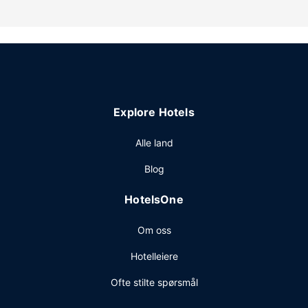
Kontinental frokost er inkludert.
Andre fasiliteter
Gjester har tilgang til blant annet et forretningssenter og
bibliotek. Gjestene tilbys ubetjent parkering (inkludert) på
stedet.
Explore Hotels
Alle land
Blog
HotelsOne
Om oss
Hotelleiere
Ofte stilte spørsmål